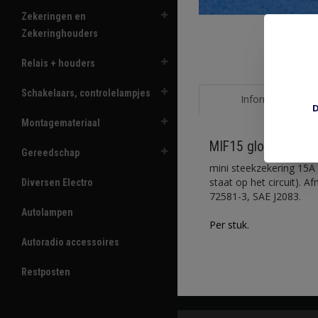
Zekeringen en
Zekeringhouders
Relais + houders
Schakelaars, controlelampjes
Informatie
D
Montagemateriaal
MIF15 glow blauw 
Gereedschap
mini steekzekering 15A 
staat op het circuit). 
Diversen Electro
72581-3, SAE J2083.
Autolampen
Per stuk.
Autoradio accessoires
Restposten