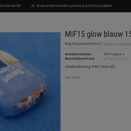
GEN KONTAKTEN
RELAIS KRIMPTANGEN SLANGEN ACCUPOOLKLEMMEN
MIF15 glow blauw 1
Nog niet gewaardeerd
|
Schrijf je eigen 
Artikelnummer:
MIF15-glow-1
Beschikbaarheid:
Op voorraad
steekzekering 'mini' met LED
Lees meer