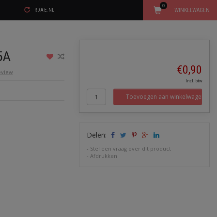
0
WINKELWAGEN
RDAE.NL
5A
€0,90
review
Incl. btw
Toevoegen aan winkelwagen
Delen:
-
Stel een vraag over dit product
-
Afdrukken