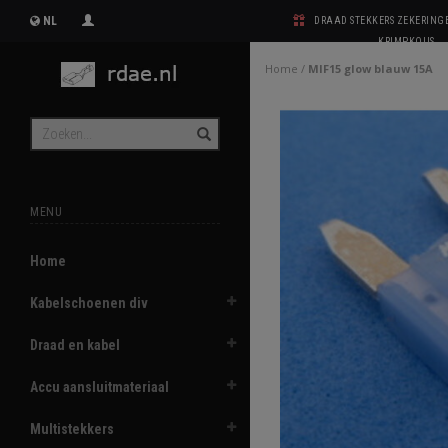
NL
DRAAD STEKKERS ZEKERIN
KRIMPKOUS
Home
/
MIF15 glow blauw 15A
MENU
Home
Kabelschoenen div
Draad en kabel
Accu aansluitmateriaal
Multistekkers