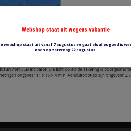
Webshop staat uit wegens vakantie
Reviews (0)
Tags (0)
e webshop staat uit vanaf 7 augustus en gaat als alles goed is we
open op zaterdag 22 augustus.
15A
blauw met LED indicator. Die licht op als de zekering is doorgesmolt
Afmetingen ongeveer 11 x 16 x 4 mm. Aansluitpootjes zijn ongeveer 2