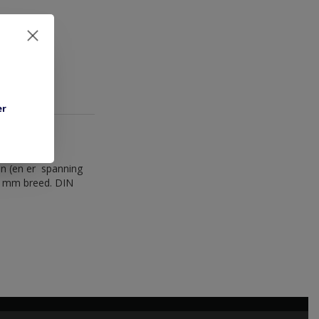
er
en (en er spanning
,8 mm breed. DIN