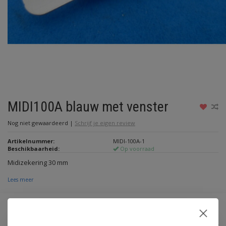
MIDI100A blauw met venster
Nog niet gewaardeerd
|
Schrijf je eigen review
Artikelnummer:
MIDI-100A-1
Beschikbaarheid:
Op voorraad
Midizekering 30 mm
Lees meer
€2,70
Incl. btw