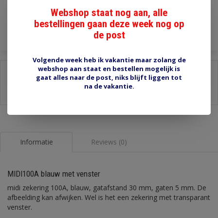
Webshop staat nog aan, alle
Toevoegen aan winkelwagen
bestellingen gaan deze week nog op
de post
Volgende week heb ik vakantie maar zolang de
webshop aan staat en bestellen mogelijk is
Delen:
gaat alles naar de post, niks blijft liggen tot
na de vakantie.
-
Stel een vraag over dit product
-
Afdrukken
Informatie
Reviews (0)
MIDI100A blauw met venster
midi zekering 100A, blauw, gatafstand 30 mm, gaten 5 mm. De
afbeelding kan afwijken. Wel is het een zekering met transparant
venster.