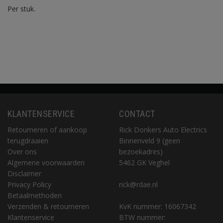
Per stuk.
KLANTENSERVICE
CONTACT
Retourneren of aankoop
Rick Donkers Auto Electrics
terugdraaien
Binnenveld 9 (geen
Over ons
bezoekadres)
Algemene voorwaarden
5462 GK Veghel
Disclaimer
Privacy Policy
rick@rdae.nl
Betaalmethoden
Verzenden & retourneren
KvK nummer: 16067342
Klantenservice
BTW nummer: