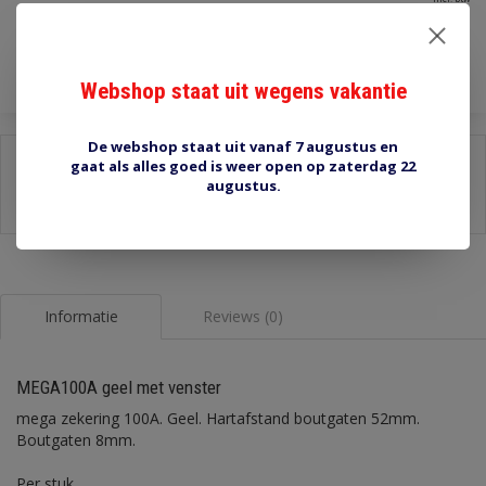
Toevoegen aan winkelwagen
Webshop staat uit wegens vakantie
De webshop staat uit vanaf 7 augustus en
Delen:
gaat als alles goed is weer open op zaterdag 22
augustus.
-
Stel een vraag over dit product
-
Afdrukken
Informatie
Reviews (0)
MEGA100A geel met venster
mega zekering 100A. Geel. Hartafstand boutgaten 52mm.
Boutgaten 8mm.
Per stuk.