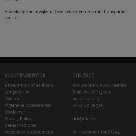
Afbeelding kan afwijken. Deze zekeringen zijn met transparant
venster.
KLANTENSERVICE
CONTACT
Retourneren of aankoop
Rick Donkers Auto Electrics
terugdraaien
Binnenveld 9 (geen
Over ons
bezoekadres)
Algemene voorwaarden
5462 GK Veghel
Disclaimer
Privacy Policy
rick@rdae.nl
Betaalmethoden
Verzenden & retourneren
KvK nummer: 16067342