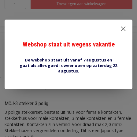
Toevoegen aan winkelwagen
Delen:
Webshop staat uit wegens vakantie
-
Stel een vraag over dit product
-
Afdrukken
De webshop staat uit vanaf 7 augustus en
gaat als alles goed is weer open op zaterdag 22
augustus.
Informatie
Reviews (0)
MCJ-3 stekker 3 polig
3 polige stekkerset, bestaat uit huis voor female kontakten,
stekkerhuis voor male kontakten, 3 male kontakten en 3 female
kontakten. Kontakten zijn vertind. Voor draad max 2,0 mm2.
Stekkerhuizen vergrendelen onderling. Dit is een Japans type
stekker denk ik.