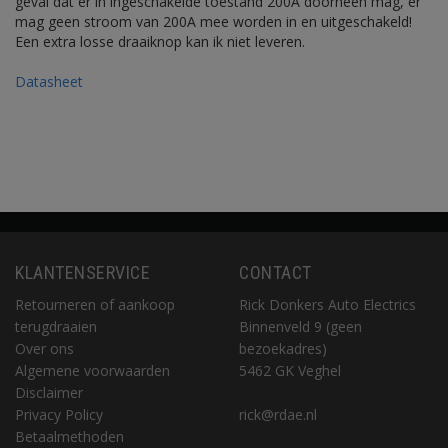
geval dat er in ingeschakelde toestand 200A doorheen mag, er
mag geen stroom van 200A mee worden in en uitgeschakeld!
Een extra losse draaiknop kan ik niet leveren.
Datasheet
KLANTENSERVICE
CONTACT
Retourneren of aankoop
Rick Donkers Auto Electrics
terugdraaien
Binnenveld 9 (geen
Over ons
bezoekadres)
Algemene voorwaarden
5462 GK Veghel
Disclaimer
Privacy Policy
rick@rdae.nl
Betaalmethoden