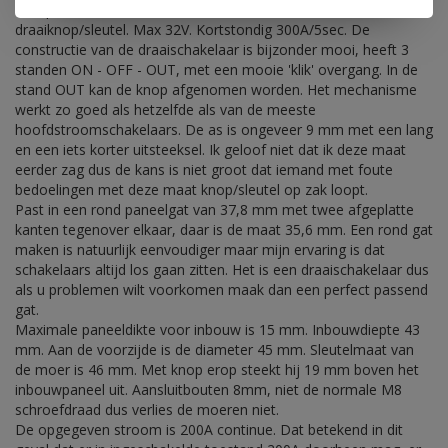
Compacte 200A hoofdstroomschakelaar met uitneembare
draaiknop/sleutel. Max 32V. Kortstondig 300A/5sec. De
constructie van de draaischakelaar is bijzonder mooi, heeft 3
standen ON - OFF - OUT, met een mooie 'klik' overgang. In de
stand OUT kan de knop afgenomen worden. Het mechanisme
werkt zo goed als hetzelfde als van de meeste
hoofdstroomschakelaars. De as is ongeveer 9 mm met een lang
en een iets korter uitsteeksel. Ik geloof niet dat ik deze maat
eerder zag dus de kans is niet groot dat iemand met foute
bedoelingen met deze maat knop/sleutel op zak loopt.
Past in een rond paneelgat van 37,8 mm met twee afgeplatte
kanten tegenover elkaar, daar is de maat 35,6 mm. Een rond gat
maken is natuurlijk eenvoudiger maar mijn ervaring is dat
schakelaars altijd los gaan zitten. Het is een draaischakelaar dus
als u problemen wilt voorkomen maak dan een perfect passend
gat.
Maximale paneeldikte voor inbouw is 15 mm. Inbouwdiepte 43
mm. Aan de voorzijde is de diameter 45 mm. Sleutelmaat van
de moer is 46 mm. Met knop erop steekt hij 19 mm boven het
inbouwpaneel uit. Aansluitbouten 8mm, niet de normale M8
schroefdraad dus verlies de moeren niet.
De opgegeven stroom is 200A continue. Dat betekend in dit