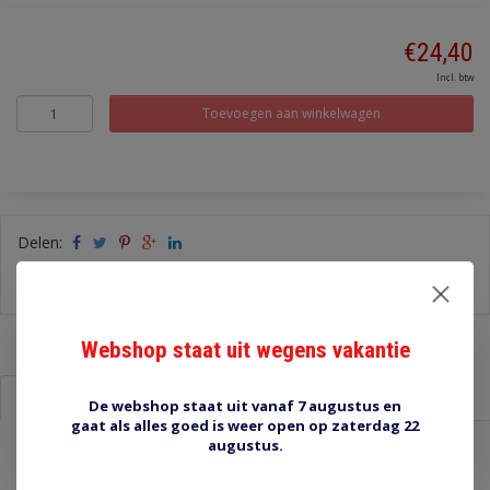
€24,40
Incl. btw
Toevoegen aan winkelwagen
Delen:
-
Stel een vraag over dit product
-
Afdrukken
Webshop staat uit wegens vakantie
Informatie
Reviews (0)
De webshop staat uit vanaf 7 augustus en
gaat als alles goed is weer open op zaterdag 22
augustus.
MBS12 hoofdstroomschakelaar 200A