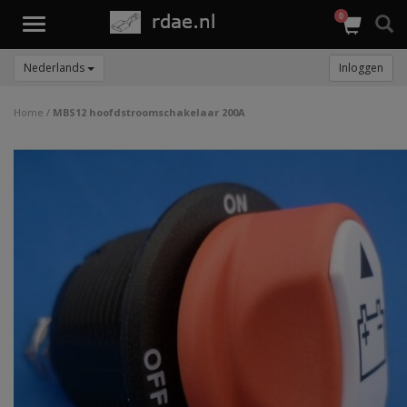
0
Toggle
navigation
Nederlands
Inloggen
Home
/
MBS12 hoofdstroomschakelaar 200A