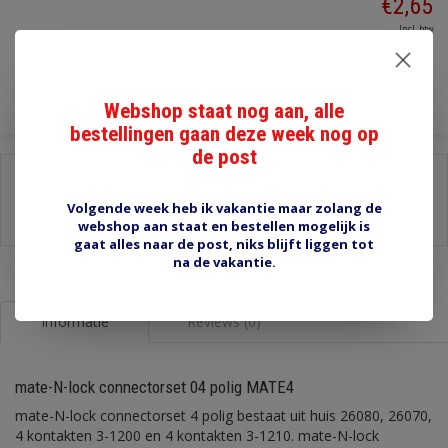
€2,65
Incl. btw
Toevoegen aan winkelwagen
Webshop staat nog aan, alle
bestellingen gaan deze week nog op
de post
Delen:
Volgende week heb ik vakantie maar zolang de
-
Stel een vraag over dit product
-
Afdrukken
webshop aan staat en bestellen mogelijk is
gaat alles naar de post, niks blijft liggen tot
na de vakantie.
Informatie
Reviews (0)
mate-N-lock connectorset 04 polig MATE4
mate-N-lock connectorset 4 polig bestaat uit huis 26080, 26070,
4 kontakten 3-1200 en 4 kontakten 3-1210. mate-N-lock