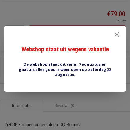
€79,00
Incl. btw
Toevoegen aan winkelwagen
Webshop staat uit wegens vakantie
Delen:
De webshop staat uit vanaf 7 augustus en
gaat als alles goed is weer open op zaterdag 22
-
Stel een vraag over dit product
augustus.
-
Afdrukken
Informatie
Reviews (0)
LY-63B krimpen ongeisoleerd 0.5-6 mm2