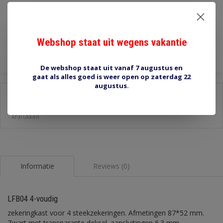
€8,40
Incl. btw
Toevoegen aan winkelwagen
Webshop staat uit wegens vakantie
De webshop staat uit vanaf 7 augustus en
gaat als alles goed is weer open op zaterdag 22
augustus.
Delen:
-
Stel een vraag over dit product
-
Afdrukken
Informatie
Reviews (0)
LFB04 4-voudig
zekeringkast voor 4 steekzekeringen. Afmetingen 87*52 mm.
Zwart met transparante deksel. aansluitingen 6.3 mm