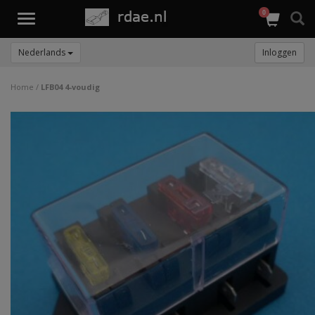
0
Toggle
navigation
Nederlands
Inloggen
Home
/
LFB04 4-voudig