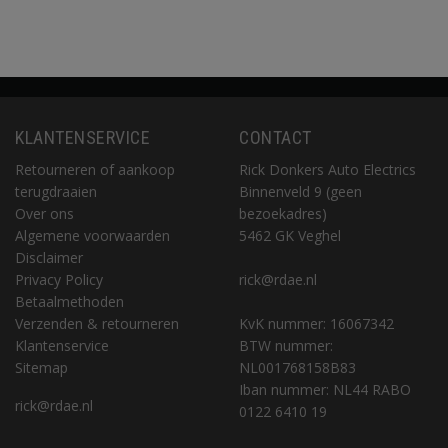
KLANTENSERVICE
CONTACT
Retourneren of aankoop
Rick Donkers Auto Electrics
terugdraaien
Binnenveld 9 (geen
Over ons
bezoekadres)
Algemene voorwaarden
5462 GK Veghel
Disclaimer
Privacy Policy
rick@rdae.nl
Betaalmethoden
Verzenden & retourneren
KvK nummer: 16067342
Klantenservice
BTW nummer:
Sitemap
NL001768158B83
Iban nummer: NL44 RABO
rick@rdae.nl
0122 6410 19