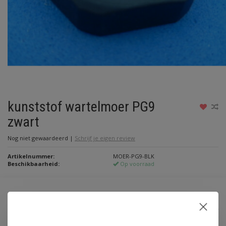
kunststof wartelmoer PG9
zwart
Nog niet gewaardeerd
|
Schrijf je eigen review
Artikelnummer:
MOER-PG9-BLK
Beschikbaarheid:
Op voorraad
€0,30
Incl. btw