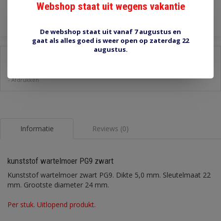
Toevoegen aan winkelwagen
Webshop staat uit wegens vakantie
De webshop staat uit vanaf 7 augustus en
gaat als alles goed is weer open op zaterdag 22
augustus.
Delen:
-
Stel een vraag over dit product
-
Afdrukken
Informatie
Reviews (0)
kunststof wartelmoer PG9 zwart
Kunststof wartelmoer zwart PG9. Dikte 5,0 mm. Sleutelmaat 22
mm. Grootste diameter 24 mm.
Per stuk. Uitlopend produkt.