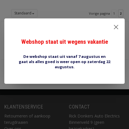
Standaard
Vorige pagina
1
2
TIV-2.5-4 soldeervork 4
mm 10 stuks
€1,30
Webshop staat uit wegens vakantie
Informatie
De webshop staat uit vanaf 7 augustus en
gaat als alles goed is weer open op zaterdag 22
augustus.
Pagina 2 van 2
Vorige pagina
1
2
KLANTENSERVICE
CONTACT
Retourneren of aankoop
Rick Donkers Auto Electrics
terugdraaien
Binnenveld 9 (geen
Over ons
bezoekadres)