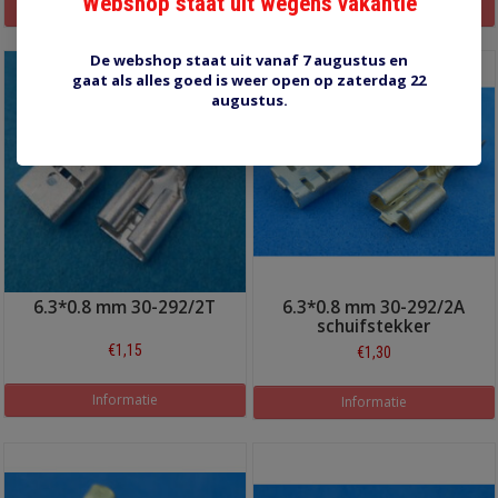
Webshop staat uit wegens vakantie
Informatie
Informatie
De webshop staat uit vanaf 7 augustus en
gaat als alles goed is weer open op zaterdag 22
augustus.
6.3*0.8 mm 30-292/2T
6.3*0.8 mm 30-292/2A
schuifstekker
€1,15
€1,30
Informatie
Informatie