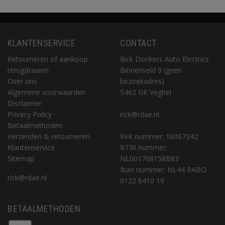
KLANTENSERVICE
CONTACT
Retourneren of aankoop
Rick Donkers Auto Electrics
terugdraaien
Binnenveld 9 (geen
Over ons
bezoekadres)
Algemene voorwaarden
5462 GK Veghel
Disclaimer
Privacy Policy
rick@rdae.nl
Betaalmethoden
Verzenden & retourneren
KvK nummer: 16067342
Klantenservice
BTW nummer:
Sitemap
NL001768158B83
Iban nummer: NL44 RABO
rick@rdae.nl
0122 6410 19
BETAALMETHODEN