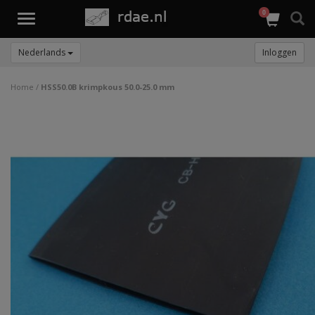
0
Toggle
navigation
Nederlands
Inloggen
Home
/
HSS50.0B krimpkous 50.0-25.0 mm