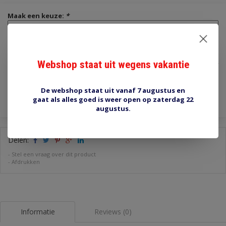
Maak een keuze:
*
€8,00
Webshop staat uit wegens vakantie
Incl. btw
Toevoegen aan winkelwagen
De webshop staat uit vanaf 7 augustus en
gaat als alles goed is weer open op zaterdag 22
augustus.
Delen:
-
Stel een vraag over dit product
-
Afdrukken
Informatie
Reviews (0)