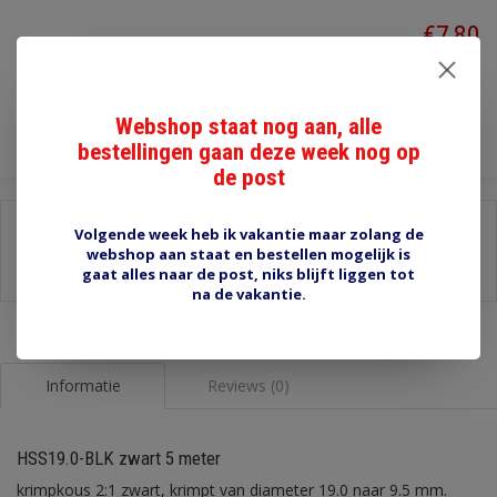
€7,80
Incl. btw
Toevoegen aan winkelwagen
Webshop staat nog aan, alle
bestellingen gaan deze week nog op
de post
Delen:
Volgende week heb ik vakantie maar zolang de
webshop aan staat en bestellen mogelijk is
-
Stel een vraag over dit product
gaat alles naar de post, niks blijft liggen tot
-
Afdrukken
na de vakantie.
Informatie
Reviews (0)
HSS19.0-BLK zwart 5 meter
krimpkous 2:1 zwart, krimpt van diameter 19.0 naar 9.5 mm.