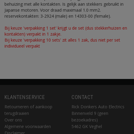
behuizing met alle kontakten. Is gelijk aan stekkers gebruikt in
Japanse motoren. Voor draad maximaal 1.0 mm2.
reservekontakten: 3-2924 (male) en 14303-00 (female).
Bij keuze 'verpakking 1 set' krijgt u de set (dus stekkerhuizen en
kontakten) verpakt in 1 zakje.
Bij keuze 'verpakking 10 sets' zit alles 1 zak, dus niet per set
individueel verpakt
KLANTENSERVICE
CONTACT
Retourneren of aankoop
Rick Donkers Auto Electrics
terugdraaien
Binnenveld 9 (geen
Over ons
bezoekadres)
Algemene voorwaarden
5462 GK Veghel
Disclaimer