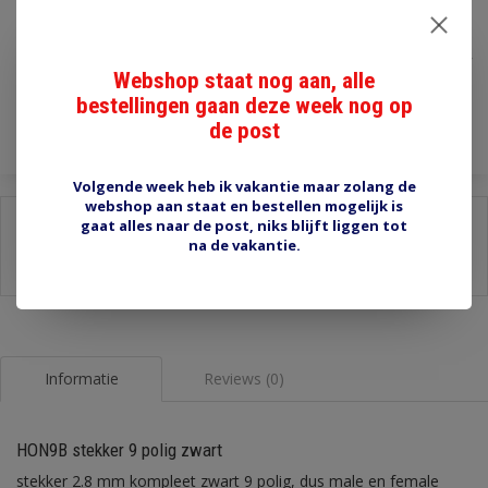
€3,65
Incl. btw
Webshop staat nog aan, alle
Toevoegen aan winkelwagen
bestellingen gaan deze week nog op
de post
Volgende week heb ik vakantie maar zolang de
webshop aan staat en bestellen mogelijk is
Delen:
gaat alles naar de post, niks blijft liggen tot
na de vakantie.
-
Stel een vraag over dit product
-
Afdrukken
Informatie
Reviews (0)
HON9B stekker 9 polig zwart
stekker 2.8 mm kompleet zwart 9 polig, dus male en female