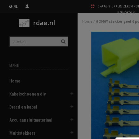
NL
DRAAD STEKKERS ZEKERIN
KRIMPKOUS
Home
/
HON6Y stekker geel 6 po
MENU
Home
Kabelschoenen div
Draad en kabel
Accu aansluitmateriaal
Multistekkers