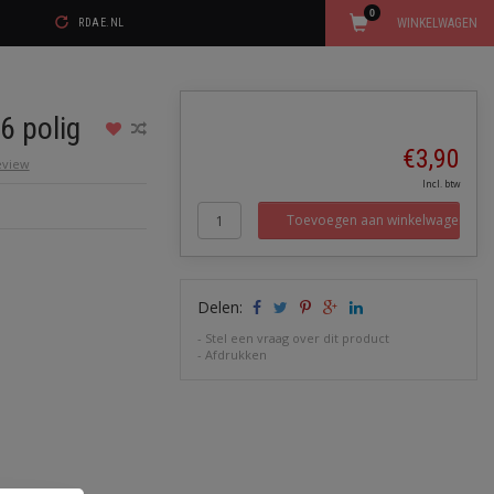
0
WINKELWAGEN
RDAE.NL
6 polig
€3,90
review
Incl. btw
Toevoegen aan winkelwagen
Delen:
-
Stel een vraag over dit product
-
Afdrukken