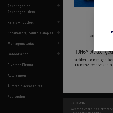
Zekeringen en
Zekeringhouders
Relais + houders
D
Schakelaars, controlelampjes
Informatie
Montagemateriaal
HON6Y stekker geel
Gereedschap
stekker 2.8 mm geel ko
1.0 mm2. reservekontak
Diversen Electro
Autolampen
Autoradio accessoires
Restposten
OVER ONS
Webshop voor auto elektrische
Voor hobby en bedrijf.