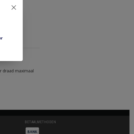
er
or draad maximaal
BETAALMETHODEN