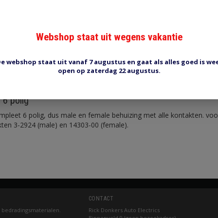
Webshop staat uit wegens vakantie
e webshop staat uit vanaf 7 augustus en gaat als alles goed is we
Reviews (0)
Tags (0)
open op zaterdag 22 augustus.
 6 polig
mpleet 6 polig, dus male en female behuizing met alle kontakten. vo
ten 3-2924 (male) en 14303-00 (female).
CONTACT
 bedradingsmaterialen.
Rick Donkers Auto Electrics
Binnenveld 9 (geen bezoekadres)