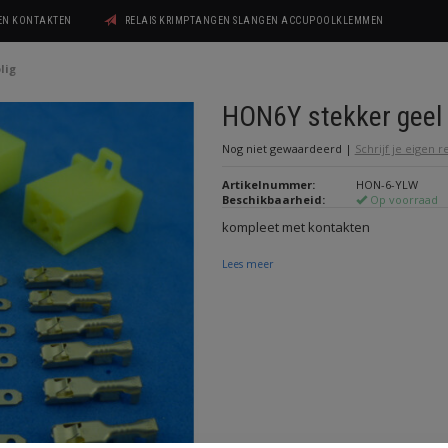
GEN KONTAKTEN
RELAIS KRIMPTANGEN SLANGEN ACCUPOOLKLEMMEN
lig
HON6Y stekker geel 
Nog niet gewaardeerd
|
Schrijf je eigen 
Artikelnummer:
HON-6-YLW
Beschikbaarheid:
Op voorraad
kompleet met kontakten
Lees meer