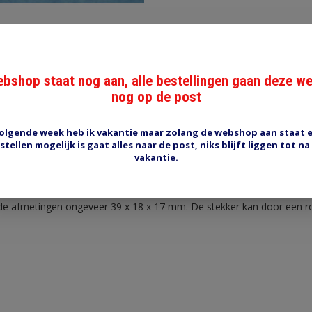
bshop staat nog aan, alle bestellingen gaan deze w
nog op de post
Reviews (0)
Tags (0)
olgende week heb ik vakantie maar zolang de webshop aan staat 
olig rood
stellen mogelijk is gaat alles naar de post, niks blijft liggen tot na
vakantie.
t, rode male en female behuizing met alle kontakten, 4 polig. Voor 
 stekkers gebruikt op Japanse motorfietsen. Reservekontakten:3-292
n de afmetingen ongeveer 39 x 18 x 17 mm. De stekker kan door een r