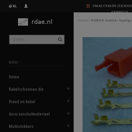
NL
DRAAD STEKKERS ZEKERIN
KRIMPKOUS
Home
/
HON4-R stekker 4 polig 
MENU
Home
Kabelschoenen div
Draad en kabel
Accu aansluitmateriaal
Multistekkers