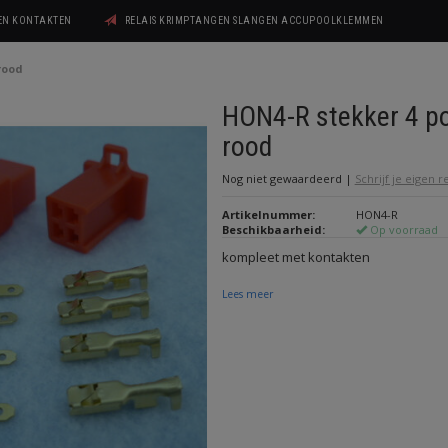
GEN KONTAKTEN
RELAIS KRIMPTANGEN SLANGEN ACCUPOOLKLEMMEN
rood
HON4-R stekker 4 po
rood
Nog niet gewaardeerd
|
Schrijf je eigen 
Artikelnummer:
HON4-R
Beschikbaarheid:
Op voorraad
kompleet met kontakten
Lees meer