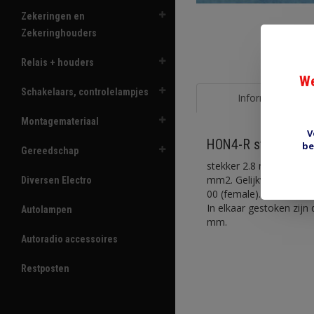
Zekeringen en
Zekeringhouders
Relais + houders
We
Schakelaars, controlelampjes
Informatie
Montagemateriaal
V
HON4-R stekker 4 p
be
Gereedschap
stekker 2.8 mm komplee
mm2. Gelijkwaardig aan
Diversen Electro
00 (female).
In elkaar gestoken zij
Autolampen
mm.
Autoradio accessoires
Restposten