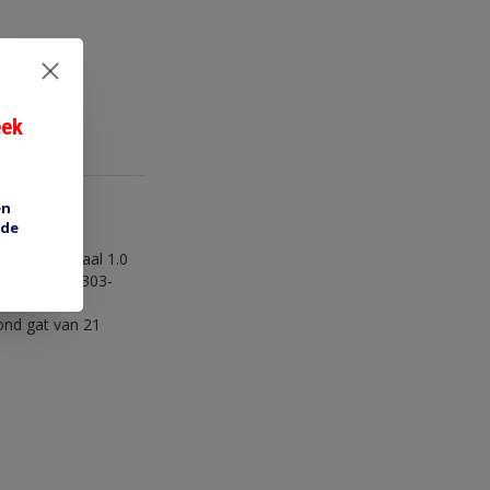
eek
en
 de
draad maximaal 1.0
4 (male), 14303-
ond gat van 21