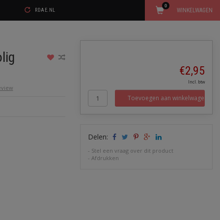
0
WINKELWAGEN
RDAE.NL
lig
€2,95
Incl. btw
review
Toevoegen aan winkelwagen
Delen:
-
Stel een vraag over dit product
-
Afdrukken