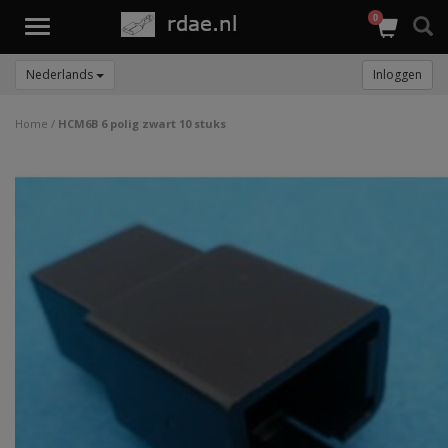
0
Toggle
navigation
Nederlands
Inloggen
Home
/
HCM6B 6 polig zwart 10 stuks