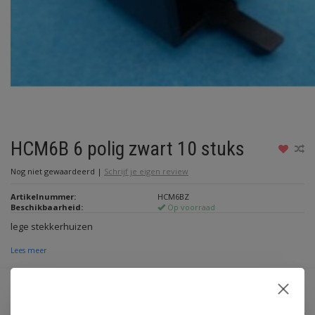
HCM6B 6 polig zwart 10 stuks
Nog niet gewaardeerd
|
Schrijf je eigen review
Artikelnummer:
HCM6BZ
Beschikbaarheid:
Op voorraad
lege stekkerhuizen
Lees meer
€2,05
Incl. btw