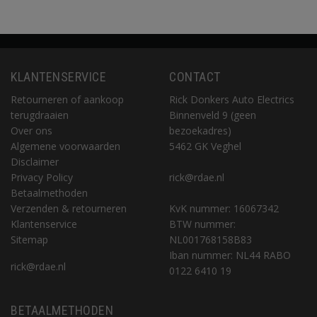
KLANTENSERVICE
CONTACT
Retourneren of aankoop
Rick Donkers Auto Electrics
terugdraaien
Binnenveld 9 (geen
Over ons
bezoekadres)
Algemene voorwaarden
5462 GK Veghel
Disclaimer
Privacy Policy
rick@rdae.nl
Betaalmethoden
Verzenden & retourneren
KvK nummer: 16067342
Klantenservice
BTW nummer:
Sitemap
NL001768158B83
Iban nummer: NL44 RABO
rick@rdae.nl
0122 6410 19
BETAALMETHODEN