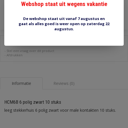
Webshop staat uit wegens vakantie
Toevoegen aan winkelwagen
De webshop staat uit vanaf 7 augustus en
gaat als alles goed is weer open op zaterdag 22
augustus.
Delen:
-
Stel een vraag over dit product
-
Afdrukken
Informatie
Reviews (0)
HCM6B 6 polig zwart 10 stuks
leeg stekkerhuis 6 polig zwart voor male kontakten 10 stuks.