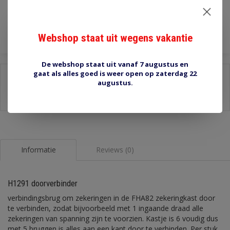
Toevoegen aan winkelwagen
Webshop staat uit wegens vakantie
De webshop staat uit vanaf 7 augustus en
gaat als alles goed is weer open op zaterdag 22
Delen:
augustus.
-
Stel een vraag over dit product
-
Afdrukken
Informatie
Reviews (0)
H1291 doorverbinder
verbindingsbrug om zekeringen in de FHA82 zekeringkast door
te verbinden, zodat bijvoorbeeld met 1 ingaande draad alle
zekeringen van spanning zijn te voorzien. Kastje is 6 voudig dus
met 5 bruggen is alles aan een kant door te verbinden. Per stuk.