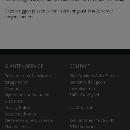
Deze bruggen passen alleen in zekeringkast FHA82 verder
nergens anders!
KLANTENSERVICE
CONTACT
Retourneren of aankoop
Rick Donkers Auto Electrics
terugdraaien
Binnenveld 9 (geen
Over ons
bezoekadres)
Algemene voorwaarden
5462 GK Veghel
Disclaimer
Privacy Policy
rick@rdae.nl
Betaalmethoden
Verzenden & retourneren
KvK nummer: 16067342
Klantenservice
BTW nummer: