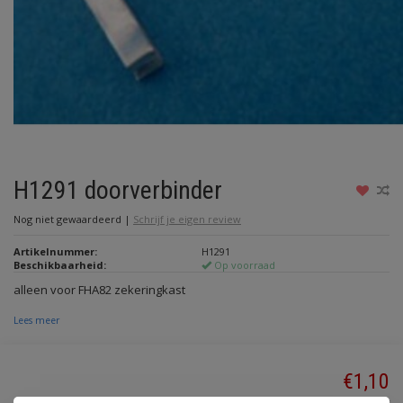
H1291 doorverbinder
Nog niet gewaardeerd
|
Schrijf je eigen review
Artikelnummer:
H1291
Beschikbaarheid:
Op voorraad
alleen voor FHA82 zekeringkast
Lees meer
€1,10
Incl. btw