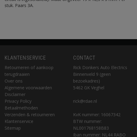
stuk. Paars 3A.
KLANTENSERVICE
CONTACT
Retourneren of aankoop
Rick Donkers Auto Electrics
terugdraaien
Binnenveld 9 (geen
Over ons
bezoekadres)
Algemene voorwaarden
5462 GK Veghel
Disclaimer
Privacy Policy
rick@rdae.nl
Betaalmethoden
Verzenden & retourneren
KvK nummer: 16067342
Klantenservice
BTW nummer:
Sitemap
NL001768158B83
Iban nummer: NL44 RABO