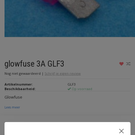
glowfuse 3A GLF3
Nog niet gewaardeerd
|
Schrijf je eigen review
Artikelnummer:
GLF3
Beschikbaarheid:
Op voorraad
Glowfuse
Lees meer
€1,15
Incl. btw