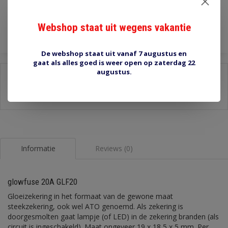
Toevoegen aan winkelwagen
Webshop staat uit wegens vakantie
De webshop staat uit vanaf 7 augustus en
gaat als alles goed is weer open op zaterdag 22
augustus.
Delen:
-
Stel een vraag over dit product
-
Afdrukken
Informatie
Reviews (0)
glowfuse 20A GLF20
Gloeizekering in het formaat van de gewone maat
steekzekering, ook wel ATO genoemd. Als zekering is
doorgesmolten gaat lampje (of LED) in de zekering branden (als
circuit is ingeschakeld). Maat ongeveer 19 x 18,5 x 5 mm. Per