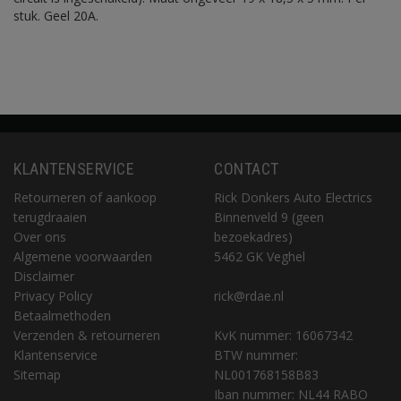
stuk. Geel 20A.
KLANTENSERVICE
CONTACT
Retourneren of aankoop
Rick Donkers Auto Electrics
terugdraaien
Binnenveld 9 (geen
Over ons
bezoekadres)
Algemene voorwaarden
5462 GK Veghel
Disclaimer
Privacy Policy
rick@rdae.nl
Betaalmethoden
Verzenden & retourneren
KvK nummer: 16067342
Klantenservice
BTW nummer:
Sitemap
NL001768158B83
Iban nummer: NL44 RABO