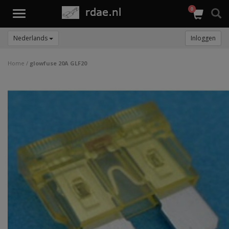
0
Toggle
navigation
Nederlands
Inloggen
Home
/
glowfuse 20A GLF20