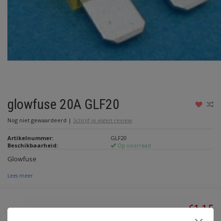
glowfuse 20A GLF20
Nog niet gewaardeerd
|
Schrijf je eigen review
Artikelnummer:
GLF20
Beschikbaarheid:
Op voorraad
Glowfuse
Lees meer
€1,15
Incl. btw