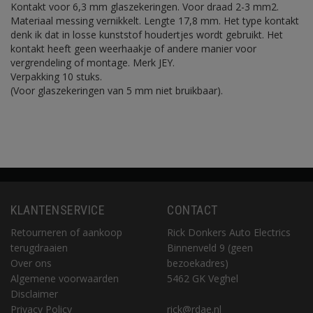
Kontakt voor 6,3 mm glaszekeringen. Voor draad 2-3 mm2.
Materiaal messing vernikkelt. Lengte 17,8 mm. Het type kontakt
denk ik dat in losse kunststof houdertjes wordt gebruikt. Het
kontakt heeft geen weerhaakje of andere manier voor
vergrendeling of montage. Merk JEY.
Verpakking 10 stuks.
(Voor glaszekeringen van 5 mm niet bruikbaar).
KLANTENSERVICE
CONTACT
Retourneren of aankoop
Rick Donkers Auto Electrics
terugdraaien
Binnenveld 9 (geen
Over ons
bezoekadres)
Algemene voorwaarden
5462 GK Veghel
Disclaimer
Privacy Policy
rick@rdae.nl