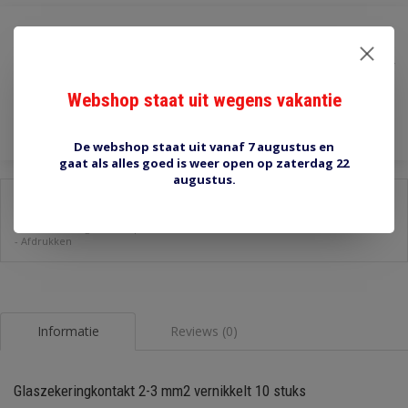
€2,50
Incl. btw
Toevoegen aan winkelwagen
Webshop staat uit wegens vakantie
De webshop staat uit vanaf 7 augustus en
gaat als alles goed is weer open op zaterdag 22
augustus.
Delen:
-
Stel een vraag over dit product
-
Afdrukken
Informatie
Reviews (0)
Glaszekeringkontakt 2-3 mm2 vernikkelt 10 stuks