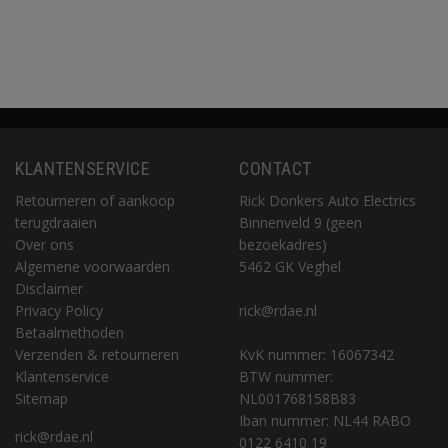
KLANTENSERVICE
CONTACT
Retourneren of aankoop
Rick Donkers Auto Electrics
terugdraaien
Binnenveld 9 (geen
Over ons
bezoekadres)
Algemene voorwaarden
5462 GK Veghel
Disclaimer
Privacy Policy
rick@rdae.nl
Betaalmethoden
Verzenden & retourneren
KvK nummer: 16067342
Klantenservice
BTW nummer:
Sitemap
NL001768158B83
Iban nummer: NL44 RABO
rick@rdae.nl
0122 6410 19