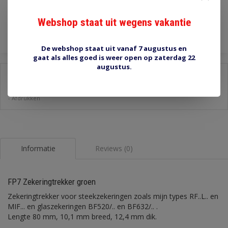
Toevoegen aan winkelwagen
Webshop staat uit wegens vakantie
De webshop staat uit vanaf 7 augustus en
gaat als alles goed is weer open op zaterdag 22
augustus.
Delen:
-
Stel een vraag over dit product
-
Afdrukken
Informatie
Reviews (0)
FP7 Zekeringtrekker groen
Zekeringtrekker voor steekzekeringen zoals mijn types RF..L.. en
MIF... en glaszekeringen BF520/.. en BF632/.. .
Lengte 80 mm, 10,1 mm breed, 12,4 mm dik.