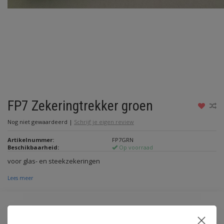
FP7 Zekeringtrekker groen
Nog niet gewaardeerd
|
Schrijf je eigen review
Artikelnummer:
FP7GRN
Beschikbaarheid:
Op voorraad
voor glas- en steekzekeringen
Lees meer
€1,80
Incl. btw