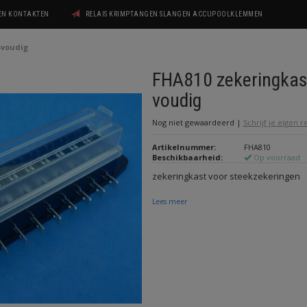
GEN KONTAKTEN
RELAIS KRIMPTANGEN SLANGEN ACCUPOOLKLEMMEN
-voudig
FHA810 zekeringkas
voudig
Nog niet gewaardeerd
|
Schrijf je eigen 
Artikelnummer:
FHA810
Beschikbaarheid:
Op voorraad
zekeringkast voor steekzekeringen
Lees meer