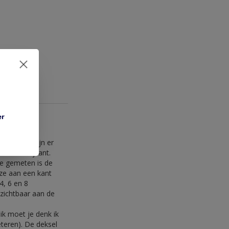
er
oemd, ze zijn er
 aan de zijkant.
ee gemeten is de
 ze aan een kant
4, 6 en 8
 zichtbaar aan de
ik moet je denk ik
eteren). De deksel