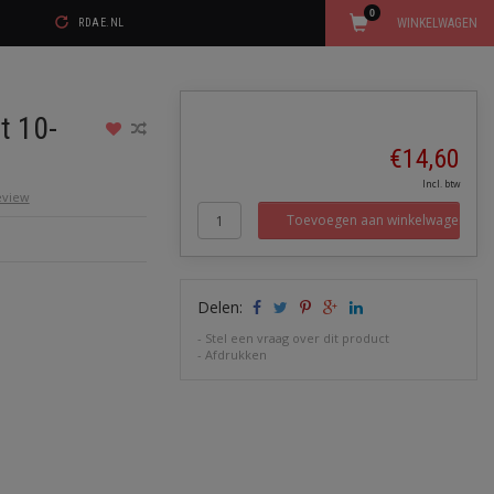
0
WINKELWAGEN
RDAE.NL
t 10-
€14,60
Incl. btw
review
Toevoegen aan winkelwagen
Delen:
-
Stel een vraag over dit product
-
Afdrukken