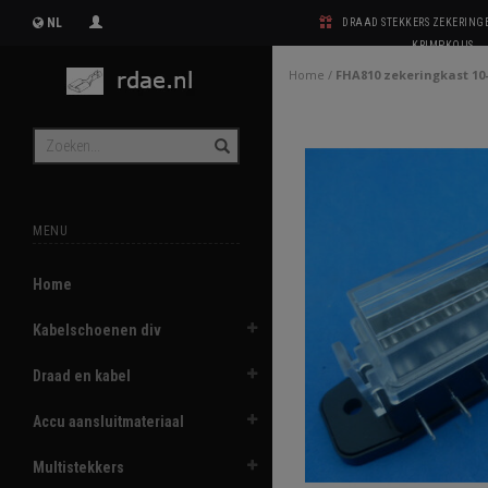
NL
DRAAD STEKKERS ZEKERIN
KRIMPKOUS
Home
/
FHA810 zekeringkast 10
MENU
Home
Kabelschoenen div
Draad en kabel
Accu aansluitmateriaal
Multistekkers