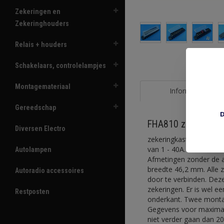
Zekeringen en
Zekeringhouders
Relais + houders
Schakelaars, controlelampjes
Montagemateriaal
Informatie
Gereedschap
D
FHA810 zekeringka
Diversen Electro
zekeringkast voor 10 s
van 1 - 40A. Zwart kuns
Autolampen
Afmetingen zonder de a
breedte 46,2 mm. Alle z
Autoradio accessoires
door te verbinden. Deze
zekeringen. Er is wel e
Restposten
onderkant. Twee monta
Gegevens voor maximale 
niet verder gaan dan 20