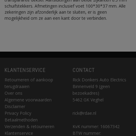
schuifstekkers. Afmetingen inclusief voet 100*30*37 mm. Alle
zekeringen zijn afzonderlijk aan te sluiten, er is geen
mogelijkheid om ze aan een kant door te verbinden.
KLANTENSERVICE
CONTACT
Retourneren of aankoop
Rick Donkers Auto Electrics
terugdraaien
Binnenveld 9 (geen
Over ons
bezoekadres)
Algemene voorwaarden
5462 GK Veghel
Disclaimer
Privacy Policy
rick@rdae.nl
Betaalmethoden
Verzenden & retourneren
KvK nummer: 16067342
Klantenservice
BTW nummer: