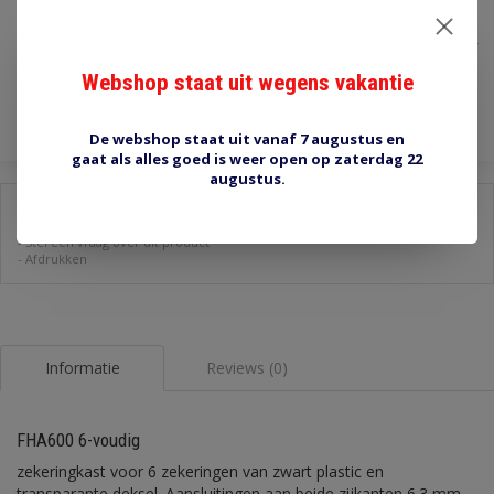
€9,10
Incl. btw
Webshop staat uit wegens vakantie
Toevoegen aan winkelwagen
De webshop staat uit vanaf 7 augustus en
gaat als alles goed is weer open op zaterdag 22
augustus.
Delen:
-
Stel een vraag over dit product
-
Afdrukken
Informatie
Reviews (0)
FHA600 6-voudig
zekeringkast voor 6 zekeringen van zwart plastic en
transparante deksel. Aansluitingen aan beide zijkanten 6.3 mm