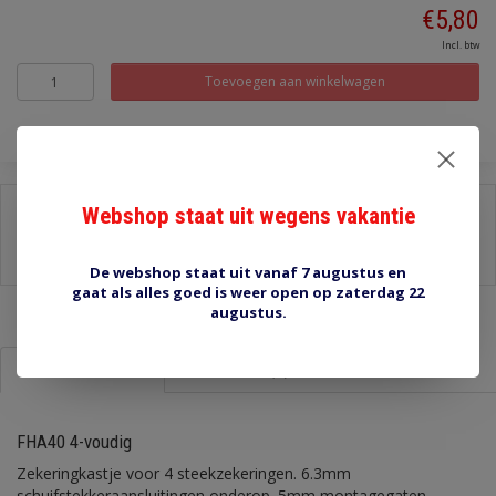
€5,80
Incl. btw
Toevoegen aan winkelwagen
Delen:
Webshop staat uit wegens vakantie
-
Stel een vraag over dit product
-
Afdrukken
De webshop staat uit vanaf 7 augustus en
gaat als alles goed is weer open op zaterdag 22
augustus.
Informatie
Reviews (0)
FHA40 4-voudig
Zekeringkastje voor 4 steekzekeringen. 6.3mm
schuifstekkeraansluitingen onderop. 5mm montagegaten.