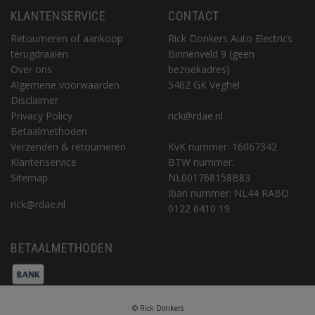
KLANTENSERVICE
CONTACT
Retourneren of aankoop
Rick Donkers Auto Electrics
terugdraaien
Binnenveld 9 (geen
Over ons
bezoekadres)
Algemene voorwaarden
5462 GK Veghel
Disclaimer
Privacy Policy
rick@rdae.nl
Betaalmethoden
Verzenden & retourneren
KvK nummer: 16067342
Klantenservice
BTW nummer:
Sitemap
NL001768158B83
Iban nummer: NL44 RABO
rick@rdae.nl
0122 6410 19
BETAALMETHODEN
© Rick Donkers