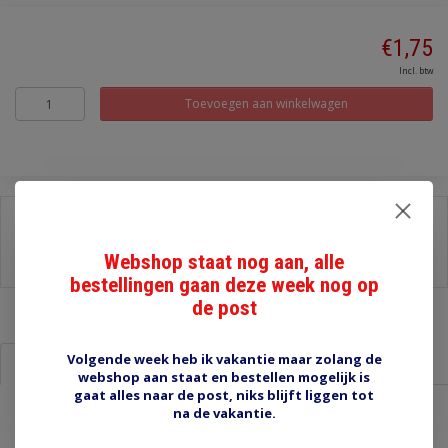
€1,75
Incl. btw
Toevoegen aan winkelwagen
Delen:
-
Stel een vraag over dit product
Webshop staat nog aan, alle
-
Afdrukken
bestellingen gaan deze week nog op
de post
Volgende week heb ik vakantie maar zolang de
Informatie
Reviews (0)
webshop aan staat en bestellen mogelijk is
gaat alles naar de post, niks blijft liggen tot
na de vakantie.
FEP28-2P-FEMALE leeg stekkerhuis