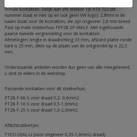
FEP stekkerhuis (leeg zonder kontakten) 2,8 mm 2-polig voor
female kontakten. Gelijk aan VW stekker 1J0 973 722 (dit
nummer staat er niet op en ook geen VW logo). 2,8mm in de
naam staat voor de kontakten, die zijn ongeveer 2,8 mm breed.
Past op male stekkerhuis FEP28-2P-MALE. Met ingebouwde
paarse tweede vergrendeling voor de kontakten.
Afmetingen: lengte in draadrichting 33 mm, afstand platte-ronde
kant is 25 mm, dikte op de plaats van de ontgrendel-lip is 22,5
mm.
Onderstaande artikelen worden dus geen van alle meegeleverd,
u vind ze elders in de webshop.
Passende kontakten voor dit stekkerhuis:
PT28-F-06-S voor draad 0,2- 0,6mm2
PT28-F-10-S voor draad 0,5-1,0mm2
PT28-F-25-S voor draad 1,0-2,5mm2
Afdichtrubbertjes:
TYCO-SEAL-U (voor ongeveer 0,35-1,0mm2 draad)