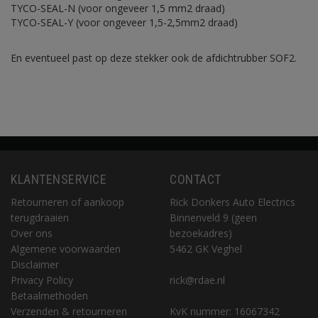
TYCO-SEAL-N (voor ongeveer 1,5 mm2 draad)
TYCO-SEAL-Y (voor ongeveer 1,5-2,5mm2 draad)
En eventueel past op deze stekker ook de afdichtrubber SOF2.
KLANTENSERVICE
CONTACT
Retourneren of aankoop
Rick Donkers Auto Electrics
terugdraaien
Binnenveld 9 (geen
Over ons
bezoekadres)
Algemene voorwaarden
5462 GK Veghel
Disclaimer
Privacy Policy
rick@rdae.nl
Betaalmethoden
Verzenden & retourneren
KvK nummer: 16067342