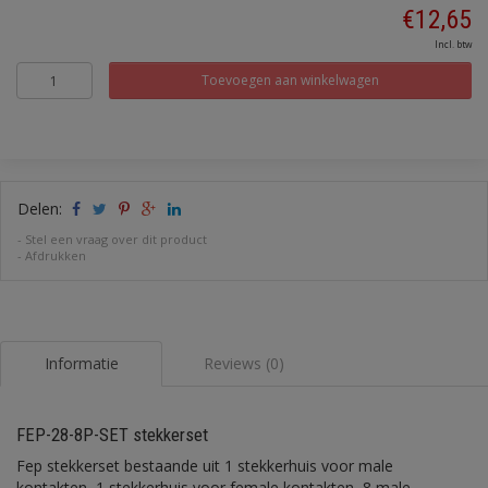
€12,65
Incl. btw
Toevoegen aan winkelwagen
Delen:
-
Stel een vraag over dit product
-
Afdrukken
Informatie
Reviews (0)
FEP-28-8P-SET stekkerset
Fep stekkerset bestaande uit 1 stekkerhuis voor male
kontakten, 1 stekkerhuis voor female kontakten, 8 male