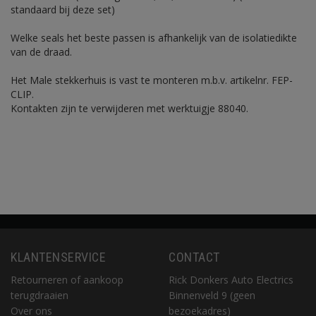
standaard bij deze set)
Welke seals het beste passen is afhankelijk van de isolatiedikte
van de draad.
Het Male stekkerhuis is vast te monteren m.b.v. artikelnr. FEP-
CLIP.
Kontakten zijn te verwijderen met werktuigje 88040.
KLANTENSERVICE
CONTACT
Retourneren of aankoop
Rick Donkers Auto Electrics
terugdraaien
Binnenveld 9 (geen
Over ons
bezoekadres)