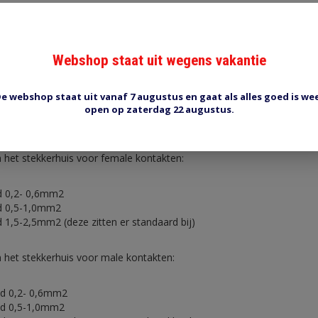
izing, als ze er beide in zitten schuif dan de paarse vergrendeling d
assen de stekkers ook niet in elkaar).
Het kan zijn dat de kontakten no
aatste foto. Ze zijn eenvoudig los te knippen met een gewone huishou
hebben een vergrendeling. De gemakkelijkste manier om te ontgrende
Webshop staat uit wegens vakantie
ar achter, druk de stekker eerst iets vaster in elkaar en dan pas uit 
s. Kom niet in de verleiding een schroevendraaier te gebruiken want d
k af.
e webshop staat uit vanaf 7 augustus en gaat als alles goed is we
open op zaterdag 22 augustus.
 worden dus geen van alle meegeleverd, u vind ze elders in de websh
 het stekkerhuis voor female kontakten:
d 0,2- 0,6mm2
d 0,5-1,0mm2
 1,5-2,5mm2 (deze zitten er standaard bij)
 het stekkerhuis voor male kontakten:
ad 0,2- 0,6mm2
ad 0,5-1,0mm2