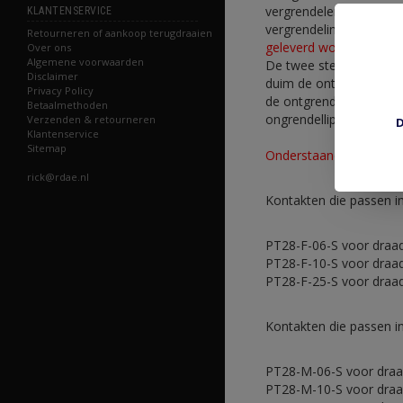
vergrendelen in de behu
KLANTENSERVICE
vergrendeling (anders p
Retourneren of aankoop terugdraaien
geleverd worden. Zie l
Over ons
Algemene voorwaarden
De twee stekkerhuizen 
Disclaimer
duim de ontgrendeling na
Privacy Policy
de ontgrendellip pas lo
Betaalmethoden
ongrendellip gemakkelij
Verzenden & retourneren
D
Klantenservice
Sitemap
Onderstaande artikelen
rick@rdae.nl
Kontakten die passen in
PT28-F-06-S voor draa
PT28-F-10-S voor draa
PT28-F-25-S voor draad
Kontakten die passen in
PT28-M-06-S voor dra
PT28-M-10-S voor dra