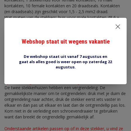
kontakten, 10 female kontakten en 20 draadseals. Kontakten
(en draadseals) zijn geschikt voor 1,5 - 2,5 mm2 draad.
Wat maten van de stekkers: huis voor male kontakten 48,6 x
43,7 x 22,6 mm (ongeveer ...). Huis voor female kontakten 33,05
x 47,0 x 28,9 mm. In elkaar is de lengte 61 mm.
In deze stekkers zitten de bekende (power) timer kontakten van
2,8 mm breed.
Webshop staat uit wegens vakantie
Meegeleverd de kontakten PT28-F-25-S, PT28-M-25-S en
draadseals TYCO-SEAL-Y. De kontakten vergrendelen in de
De webshop staat uit vanaf 7 augustus en
behuizing, als ze er allemaal in zitten schuif dan de paarse
gaat als alles goed is weer open op zaterdag 22
vergrendeling door voor een tweede vergrendeling (anders
augustus.
passen de stekkers ook niet in elkaar).
Het kan zijn dat de
kontakten nog aan 'reel' geleverd worden. Zie laatste foto. Ze
zijn eenvoudig los te knippen met een gewone huishoudschaar.
De twee stekkerhuizen hebben een vergrendeling. De
gemakkelijkste manier om te ontgrendelen: druk met je duim de
ontgrendeling naar achter, druk de stekker eerst iets vaster in
elkaar en dan pas uit elkaar en laat dan de ontgrendellip pas los.
Kom niet in de verleiding een schroevendraaier te gebruiken
want dan breekt de ongrendellip gemakkelijk af.
Onderstaande artikelen passen op of in deze stekker, u vind ze