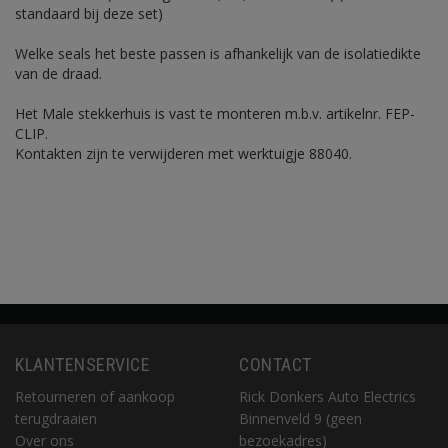
standaard bij deze set)
Welke seals het beste passen is afhankelijk van de isolatiedikte
van de draad.
Het Male stekkerhuis is vast te monteren m.b.v. artikelnr. FEP-
CLIP.
Kontakten zijn te verwijderen met werktuigje 88040.
KLANTENSERVICE
CONTACT
Retourneren of aankoop
Rick Donkers Auto Electrics
terugdraaien
Binnenveld 9 (geen
Over ons
bezoekadres)