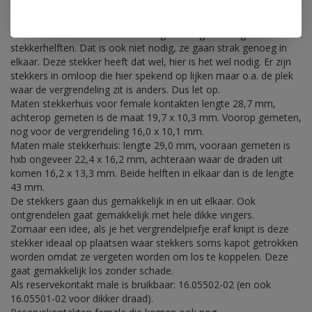
vorm als de stekker MC3 die in de rubriek 'Multiconnectors 6,3'
staat maar de maat en plaatsing van de kontakten is toch net
weer wat anders. Een MC3 heeft geen vergrendeling van beide
stekkerhelften. Dat is ook niet nodig, ze gaan strak genoeg in
elkaar. Deze stekker heeft dat wel, hier is het wel nodig. Er zijn
stekkers in omloop die hier spekend op lijken maar o.a. de plek
waar de vergrendeling zit is anders. Dus let op.
Maten stekkerhuis voor female kontakten lengte 28,7 mm,
achterop gemeten is de maat 19,7 x 10,3 mm. Voorop gemeten,
nog voor de vergrendeling 16,0 x 10,1 mm.
Maten male stekkerhuis: lengte 29,0 mm, vooraan gemeten is
hxb ongeveer 22,4 x 16,2 mm, achteraan waar de draden uit
komen 16,2 x 13,3 mm. Beide helften in elkaar dan is de lengte
43 mm.
De stekkers gaan dus gemakkelijk in en uit elkaar. Ook
ontgrendelen gaat gemakkelijk met hele dikke vingers.
Zomaar een idee, als je het vergrendelpiefje eraf knipt is deze
stekker ideaal op plaatsen waar stekkers soms kapot getrokken
worden omdat ze vergeten worden om los te koppelen. Deze
gaat gemakkelijk los zonder schade.
Als reservekontakt male is bruikbaar: 16.05502-02 (en ook
16.05501-02 voor dikker draad).