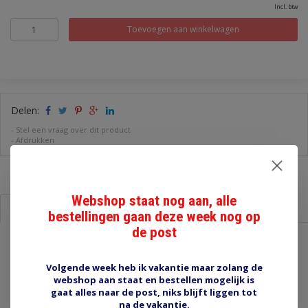
Incl. btw
Toevoegen aan winkelwagen
Delen:
-
Stel een vraag over dit product
-
Afdrukken
Webshop staat nog aan, alle
Informatie
Reviews (0)
bestellingen gaan deze week nog op
de post
EVQW-3-1.0 stekkerset 3 polig 1,0 mm2
Volgende week heb ik vakantie maar zolang de
Stekkerset 3 polig wit met 6,3 mm kontakten. Voor draad 0,5 -
webshop aan staat en bestellen mogelijk is
1,0 mm2. Geleverd set zoals op foto1, twee stekkerhelften en
gaat alles naar de post, niks blijft liggen tot
bijbehorende kontakten. Deze stekker heeft ongeveer dezelfde
na de vakantie.