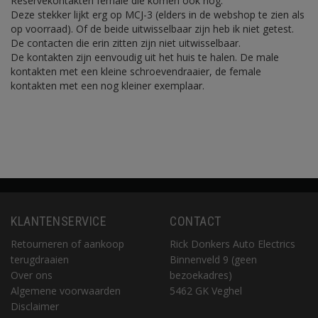
Reservekontakten female die komen ook nog.
Deze stekker lijkt erg op MCJ-3 (elders in de webshop te zien als
op voorraad). Of de beide uitwisselbaar zijn heb ik niet getest.
De contacten die erin zitten zijn niet uitwisselbaar.
De kontakten zijn eenvoudig uit het huis te halen. De male
kontakten met een kleine schroevendraaier, de female
kontakten met een nog kleiner exemplaar.
KLANTENSERVICE
CONTACT
Retourneren of aankoop
Rick Donkers Auto Electrics
terugdraaien
Binnenveld 9 (geen
Over ons
bezoekadres)
Algemene voorwaarden
5462 GK Veghel
Disclaimer