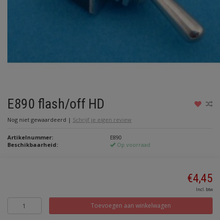
E890 flash/off HD
Nog niet gewaardeerd
|
Schrijf je eigen review
Artikelnummer:
E890
Beschikbaarheid:
Op voorraad
€4,45
Incl. btw
Toevoegen aan winkelwagen