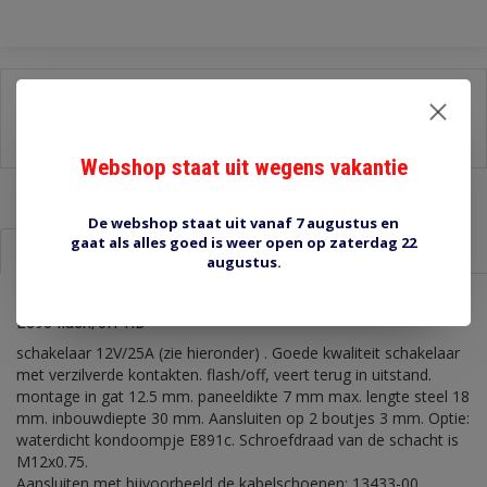
Delen:
-
Stel een vraag over dit product
-
Afdrukken
Webshop staat uit wegens vakantie
De webshop staat uit vanaf 7 augustus en
gaat als alles goed is weer open op zaterdag 22
Informatie
Reviews (0)
augustus.
E890 flash/off HD
schakelaar 12V/25A (zie hieronder) . Goede kwaliteit schakelaar
met verzilverde kontakten. flash/off, veert terug in uitstand.
montage in gat 12.5 mm. paneeldikte 7 mm max. lengte steel 18
mm. inbouwdiepte 30 mm. Aansluiten op 2 boutjes 3 mm. Optie:
waterdicht kondoompje E891c. Schroefdraad van de schacht is
M12x0.75.
Aansluiten met bijvoorbeeld de kabelschoenen: 13433-00,