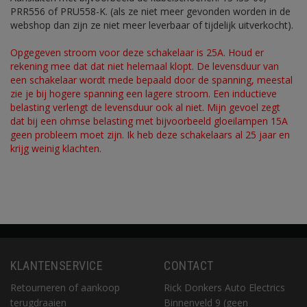
PRR556 of PRU558-K. (als ze niet meer gevonden worden in de
webshop dan zijn ze niet meer leverbaar of tijdelijk uitverkocht).
Opgegeven stroom voor deze schakelaar is 25A. Houd er
rekening mee dat dat niet helemaal klopt. De levensduur van
een schakelaar wordt mede bepaald door de spanning, meestal
zie je bij hogere spanning een lagere stroom. Een inductieve
belasting verlengt de levensduur ook al niet. Mijn gevoel zegt
dat bij een ohmse belasting met bijvoorbeeld gloeilampen 15A
geen probleem moet zijn. Ik heb deze schakelaars al 25 jaar en
krijg weinig klachten.
KLANTENSERVICE
CONTACT
Retourneren of aankoop
Rick Donkers Auto Electrics
terugdraaien
Binnenveld 9 (geen