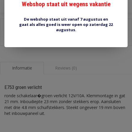
Webshop staat uit wegens vakantie
De webshop staat uit vanaf 7 augustus en
gaat als alles goed is weer open op zaterdag 22
Delen:
augustus.
-
Stel een vraag over dit product
-
Afdrukken
Informatie
Reviews (0)
E753 groen verlicht
ronde schakelaar�groen verlicht 12V/10A. Klemmontage in gat
21 mm. Inboudiepte 23 mm zonder stekkers erop. Aansluiten
met drie 4.8 mm schuifstekkers. Steekt ongeveer 19 mm boven
het inbouwpaneel uit.