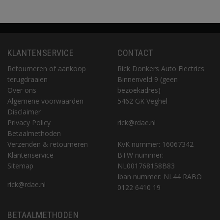
KLANTENSERVICE
CONTACT
Retourneren of aankoop
Rick Donkers Auto Electrics
terugdraaien
Binnenveld 9 (geen
Over ons
bezoekadres)
Algemene voorwaarden
5462 GK Veghel
Disclaimer
Privacy Policy
rick@rdae.nl
Betaalmethoden
Verzenden & retourneren
KvK nummer: 16067342
Klantenservice
BTW nummer:
Sitemap
NL001768158B83
Iban nummer: NL44 RABO
rick@rdae.nl
0122 6410 19
BETAALMETHODEN