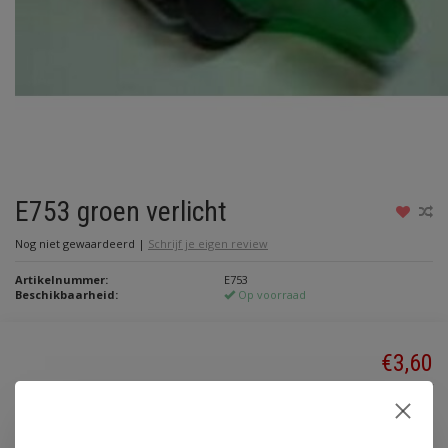
E753 groen verlicht
Nog niet gewaardeerd
|
Schrijf je eigen review
Artikelnummer:
E753
Beschikbaarheid:
Op voorraad
€3,60
Incl. btw
Toevoegen aan winkelwagen