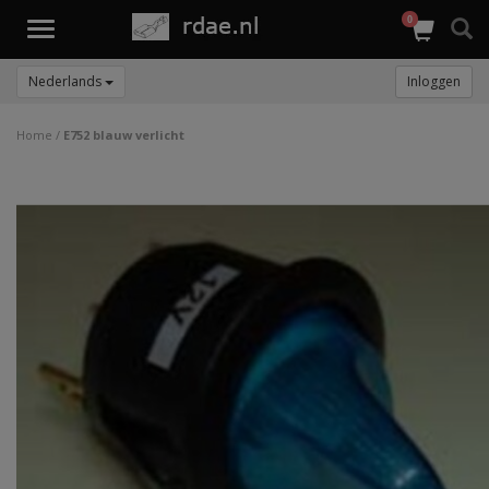
0
Toggle
navigation
Nederlands
Inloggen
Home
/
E752 blauw verlicht