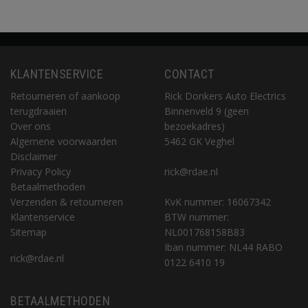
KLANTENSERVICE
CONTACT
Retourneren of aankoop
Rick Donkers Auto Electrics
terugdraaien
Binnenveld 9 (geen
Over ons
bezoekadres)
Algemene voorwaarden
5462 GK Veghel
Disclaimer
Privacy Policy
rick@rdae.nl
Betaalmethoden
Verzenden & retourneren
KvK nummer: 16067342
Klantenservice
BTW nummer:
Sitemap
NL001768158B83
Iban nummer: NL44 RABO
rick@rdae.nl
0122 6410 19
BETAALMETHODEN