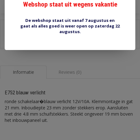
Webshop staat uit wegens vakantie
De webshop staat uit vanaf 7 augustus en
gaat als alles goed is weer open op zaterdag 22
Delen:
augustus.
-
Stel een vraag over dit product
-
Afdrukken
Informatie
Reviews (0)
E752 blauw verlicht
ronde schakelaar�blauw verlicht 12V/10A. Klemmontage in gat
21 mm. Inboudiepte 23 mm zonder stekkers erop. Aansluiten
met drie 4.8 mm schuifstekkers. Steekt ongeveer 19 mm boven
het inbouwpaneel uit.