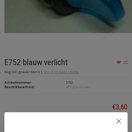
E752 blauw verlicht
Nog niet gewaardeerd
|
Schrijf je eigen review
Artikelnummer:
E752
Beschikbaarheid:
Op voorraad
€3,60
Incl. btw
Toevoegen aan winkelwagen