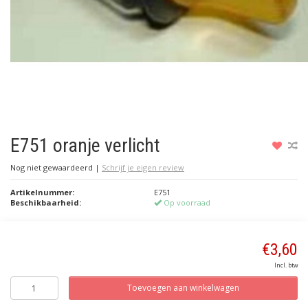
E751 oranje verlicht
Nog niet gewaardeerd
|
Schrijf je eigen review
Artikelnummer:
E751
Beschikbaarheid:
Op voorraad
€3,60
Incl. btw
Toevoegen aan winkelwagen