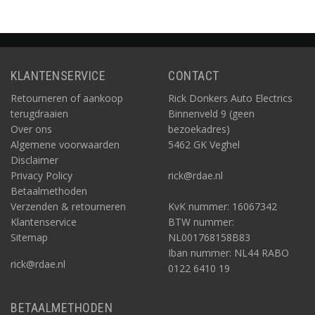
KLANTENSERVICE
CONTACT
Retourneren of aankoop
Rick Donkers Auto Electrics
terugdraaien
Binnenveld 9 (geen
Over ons
bezoekadres)
Algemene voorwaarden
5462 GK Veghel
Disclaimer
Privacy Policy
rick@rdae.nl
Betaalmethoden
Verzenden & retourneren
KvK nummer: 16067342
Klantenservice
BTW nummer:
Sitemap
NL001768158B83
Iban nummer: NL44 RABO
rick@rdae.nl
0122 6410 19
BETAALMETHODEN