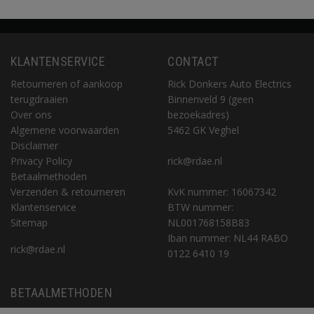
KLANTENSERVICE
CONTACT
Retourneren of aankoop
Rick Donkers Auto Electrics
terugdraaien
Binnenveld 9 (geen
Over ons
bezoekadres)
Algemene voorwaarden
5462 GK Veghel
Disclaimer
Privacy Policy
rick@rdae.nl
Betaalmethoden
Verzenden & retourneren
KvK nummer: 16067342
Klantenservice
BTW nummer:
Sitemap
NL001768158B83
Iban nummer: NL44 RABO
rick@rdae.nl
0122 6410 19
BETAALMETHODEN