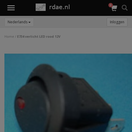
0
Toggle
navigation
Nederlands
Inloggen
Home
/
E734 verlicht LED rood 12V