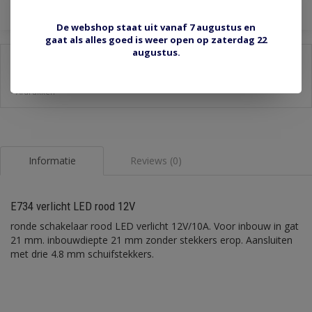
De webshop staat uit vanaf 7 augustus en
gaat als alles goed is weer open op zaterdag 22
augustus.
Delen:
-
Stel een vraag over dit product
-
Afdrukken
Informatie
Reviews (0)
E734 verlicht LED rood 12V
ronde schakelaar rood LED verlicht 12V/10A. Voor inbouw in gat
21 mm. inbouwdiepte 21 mm zonder stekkers erop. Aansluiten
met drie 4.8 mm schuifstekkers.