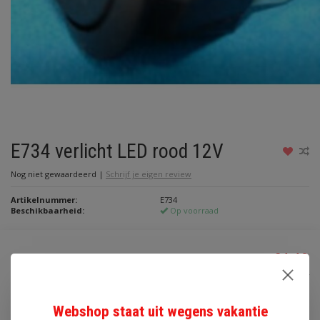
E734 verlicht LED rood 12V
Nog niet gewaardeerd
|
Schrijf je eigen review
Artikelnummer:
E734
Beschikbaarheid:
Op voorraad
€4,40
Incl. btw
Toevoegen aan winkelwagen
Webshop staat uit wegens vakantie