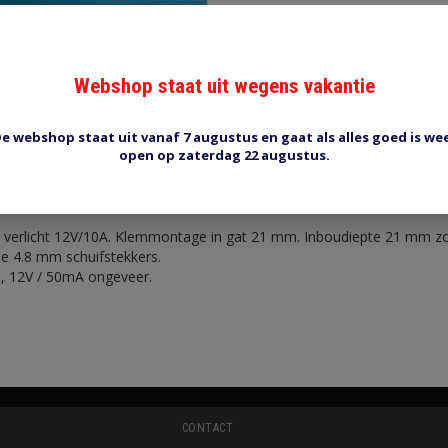
Webshop staat uit wegens vakantie
e webshop staat uit vanaf 7 augustus en gaat als alles goed is we
Reviews (0)
Tags (0)
open op zaterdag 22 augustus.
erlicht
 verlicht 12V/10A. Klemmontage in gat 21 mm. Inboudiepte 21 mm z
ie 4.8 mm schuifstekkers.
e, 12V / 50mA ongeveer.
CONTACT