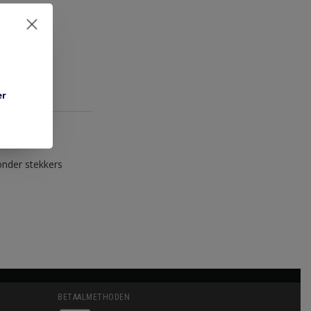
er
onder stekkers
BETAALMETHODEN