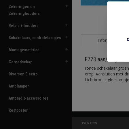
Zekeringen en
Zekeringhouders
Relais + houders
Schakelaars, controlelampjes
D
Informatie
Montagemateriaal
E723 aan/uit groen v
Gereedschap
ronde schakelaar groen
erop. Aansluiten met dr
Diversen Electro
Lichtbron is gloeilampj
Autolampen
Autoradio accessoires
Restposten
OVER ONS