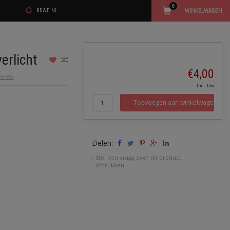
0
WINKELWAGEN
RDAE.NL
erlicht
€4,00
review
Incl. btw
Toevoegen aan winkelwagen
Delen:
-
Stel een vraag over dit product
-
Afdrukken