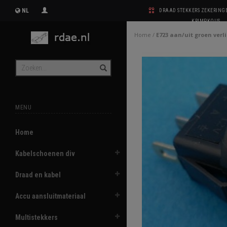
NL
DRAAD STEKKERS ZEKERIN
KRIMPKOUS
Home
/
E723 aan/uit groen verl
MENU
Home
Kabelschoenen div
Draad en kabel
Accu aansluitmateriaal
Multistekkers