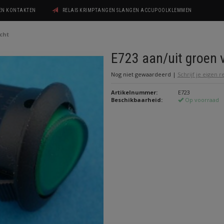
GEN KONTAKTEN
RELAIS KRIMPTANGEN SLANGEN ACCUPOOLKLEMMEN
icht
E723 aan/uit groen v
Nog niet gewaardeerd
|
Schrijf je eigen 
Artikelnummer:
E723
Beschikbaarheid:
Op voorraad