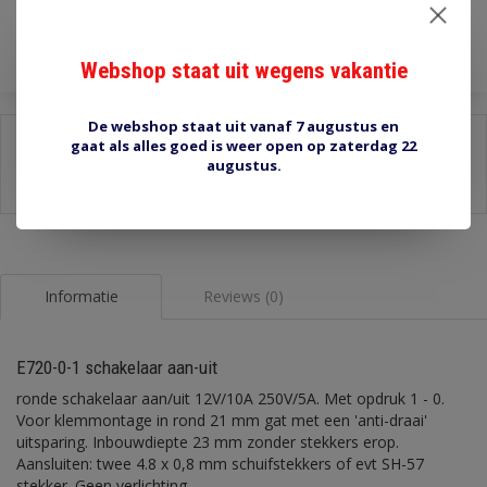
Toevoegen aan winkelwagen
Webshop staat uit wegens vakantie
De webshop staat uit vanaf 7 augustus en
Delen:
gaat als alles goed is weer open op zaterdag 22
augustus.
-
Stel een vraag over dit product
-
Afdrukken
Informatie
Reviews (0)
E720-0-1 schakelaar aan-uit
ronde schakelaar aan/uit 12V/10A 250V/5A. Met opdruk 1 - 0.
Voor klemmontage in rond 21 mm gat met een 'anti-draai'
uitsparing. Inbouwdiepte 23 mm zonder stekkers erop.
Aansluiten: twee 4.8 x 0,8 mm schuifstekkers of evt SH-57
stekker. Geen verlichting