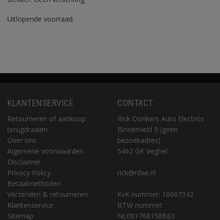
Uitlopende voorraad.
KLANTENSERVICE
CONTACT
Retourneren of aankoop
Rick Donkers Auto Electrics
terugdraaien
Binnenveld 9 (geen
Over ons
bezoekadres)
Algemene voorwaarden
5462 GK Veghel
Disclaimer
Privacy Policy
rick@rdae.nl
Betaalmethoden
Verzenden & retourneren
KvK nummer: 16067342
Klantenservice
BTW nummer:
Sitemap
NL001768158B83