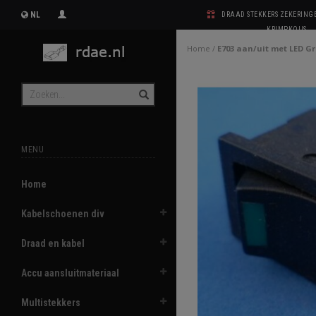
NL
DRAAD STEKKERS ZEKERIN
KRIMPKOUS
Home
/
E703 aan/uit met LED G
MENU
Home
Kabelschoenen div
Draad en kabel
Accu aansluitmateriaal
Multistekkers