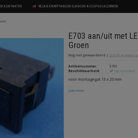
GEN KONTAKTEN
RELAIS KRIMPTANGEN SLANGEN ACCUPOOLKLEMMEN
roen
E703 aan/uit met L
Groen
Nog niet gewaardeerd
|
Schrijf je eigen 
Artikelnummer:
E703
Beschikbaarheid:
Op voorraad
voor montagegat 13 x 20 mm
Lees meer