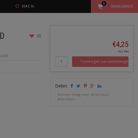
0
WINKELWAGEN
RDAE.NL
ED
€4,25
Incl. btw
review
Toevoegen aan winkelwagen
Delen:
-
Stel een vraag over dit product
-
Afdrukken