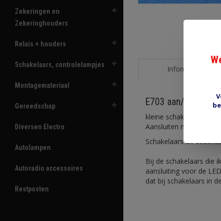
Zekeringen en
Zekeringhouders
Relais + houders
We
Schakelaars, controlelampjes
Informatie
Montagemateriaal
V
E703 aan/uit met L
be
Gereedschap
kleine schakelaar 12V/
Aansluiten met drie 4.
Diversen Electro
Schakelaars uit dezelfd
Autolampen
Bij de schakelaars die 
Autoradio accessoires
aansluiting voor de LED
dat bij schakelaars in d
Restposten