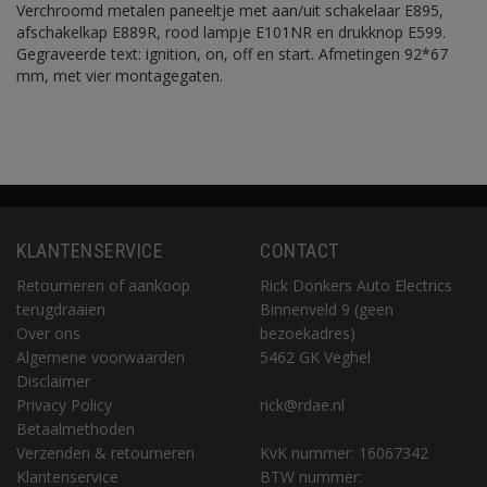
Verchroomd metalen paneeltje met aan/uit schakelaar E895,
afschakelkap E889R, rood lampje E101NR en drukknop E599.
Gegraveerde text: ignition, on, off en start. Afmetingen 92*67
mm, met vier montagegaten.
KLANTENSERVICE
CONTACT
Retourneren of aankoop
Rick Donkers Auto Electrics
terugdraaien
Binnenveld 9 (geen
Over ons
bezoekadres)
Algemene voorwaarden
5462 GK Veghel
Disclaimer
Privacy Policy
rick@rdae.nl
Betaalmethoden
Verzenden & retourneren
KvK nummer: 16067342
Klantenservice
BTW nummer: