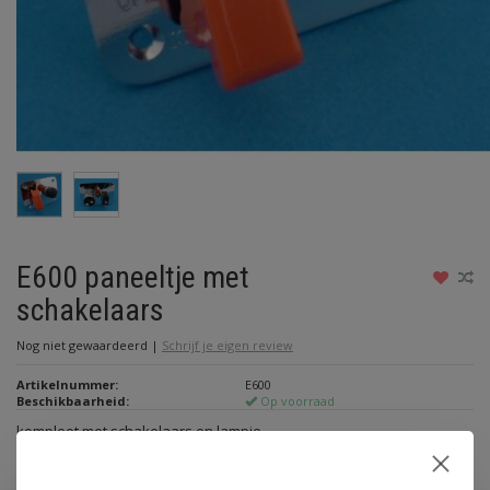
E600 paneeltje met
schakelaars
Nog niet gewaardeerd
|
Schrijf je eigen review
Artikelnummer:
E600
Beschikbaarheid:
Op voorraad
kompleet met schakelaars en lampje
Lees meer