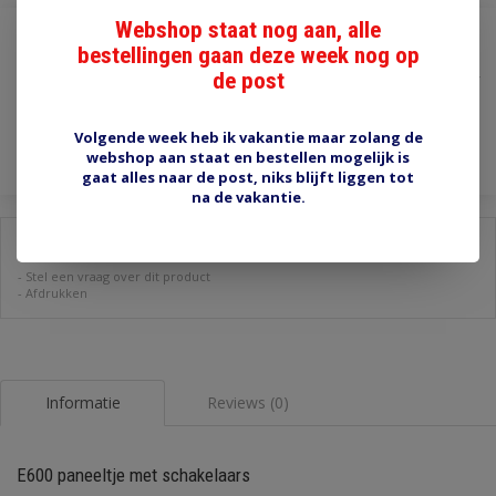
Webshop staat nog aan, alle
€23,95
bestellingen gaan deze week nog op
de post
Incl. btw
Toevoegen aan winkelwagen
Volgende week heb ik vakantie maar zolang de
webshop aan staat en bestellen mogelijk is
gaat alles naar de post, niks blijft liggen tot
na de vakantie.
Delen:
-
Stel een vraag over dit product
-
Afdrukken
Informatie
Reviews (0)
E600 paneeltje met schakelaars