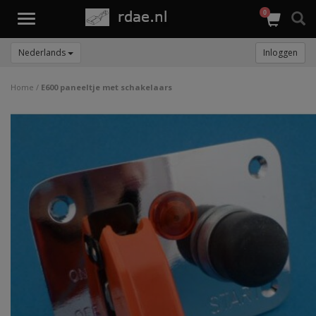
0
Toggle
navigation
Nederlands
Inloggen
Home
/
E600 paneeltje met schakelaars