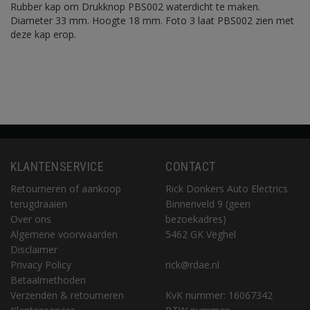
Rubber kap om Drukknop PBS002 waterdicht te maken.
Diameter 33 mm. Hoogte 18 mm. Foto 3 laat PBS002 zien met
deze kap erop.
KLANTENSERVICE
CONTACT
Retourneren of aankoop
Rick Donkers Auto Electrics
terugdraaien
Binnenveld 9 (geen
Over ons
bezoekadres)
Algemene voorwaarden
5462 GK Veghel
Disclaimer
Privacy Policy
rick@rdae.nl
Betaalmethoden
Verzenden & retourneren
KvK nummer: 16067342