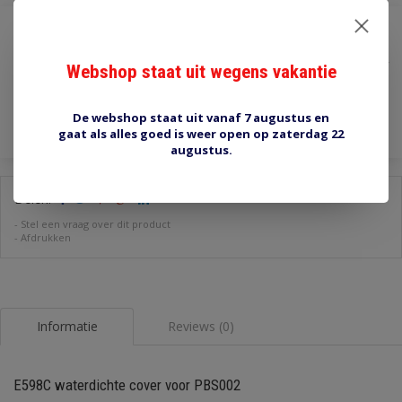
€1,00
Incl. btw
Webshop staat uit wegens vakantie
Toevoegen aan winkelwagen
De webshop staat uit vanaf 7 augustus en
gaat als alles goed is weer open op zaterdag 22
augustus.
Delen:
-
Stel een vraag over dit product
-
Afdrukken
Informatie
Reviews (0)
E598C waterdichte cover voor PBS002