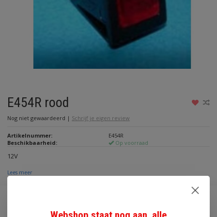
E454R rood
Nog niet gewaardeerd
|
Schrijf je eigen review
Artikelnummer:
E454R
Beschikbaarheid:
Op voorraad
12V
Lees meer
€2,55
Webshop staat nog aan, alle
Incl. btw