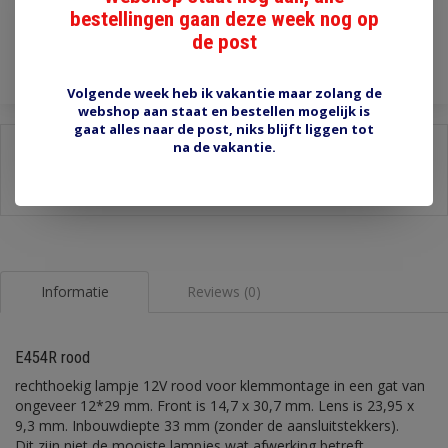
bestellingen gaan deze week nog op
Toevoegen aan winkelwagen
de post
Volgende week heb ik vakantie maar zolang de
webshop aan staat en bestellen mogelijk is
gaat alles naar de post, niks blijft liggen tot
na de vakantie.
Delen:
-
Stel een vraag over dit product
-
Afdrukken
Informatie
Reviews (0)
E454R rood
rechthoekig lampje 12V rood voor klemmontage in een gat van
ongeveer 12*29 mm. Front is 14,7 x 30,7 mm. Lens is 23,95 x
9,3 mm. Inbouwdiepte 33 mm (zonder de aansluitstekkers).
Dit zijn niet de mooiste lampjes wat afwerking betreft.