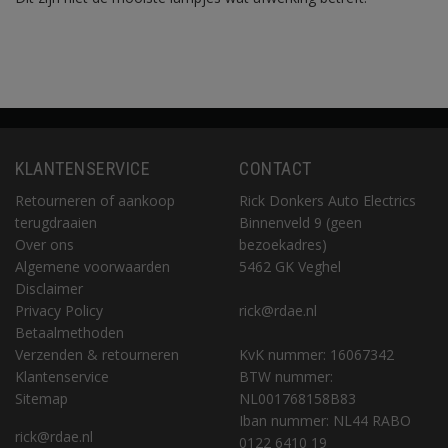
KLANTENSERVICE
CONTACT
Retourneren of aankoop
Rick Donkers Auto Electrics
terugdraaien
Binnenveld 9 (geen
Over ons
bezoekadres)
Algemene voorwaarden
5462 GK Veghel
Disclaimer
Privacy Policy
rick@rdae.nl
Betaalmethoden
Verzenden & retourneren
KvK nummer: 16067342
Klantenservice
BTW nummer:
Sitemap
NL001768158B83
Iban nummer: NL44 RABO
rick@rdae.nl
0122 6410 19