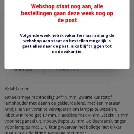
Webshop staat nog aan, alle
bestellingen gaan deze week nog op
de post
Delen:
Volgende week heb ik vakantie maar zolang de
-
Stel een vraag over dit product
-
Afdrukken
webshop aan staat en bestellen mogelijk is
gaat alles naar de post, niks blijft liggen tot
na de vakantie.
Informatie
Reviews (0)
E344G groen
paneellampje rechthoekig 24*19 mm. Zwarte kunststof
lamphouder met daarin de gekleurde lens, met een metalen
randje. Is van voren te verwijderen om lampje te wisselen.
Inbouw in rond gat 17 mm. Plaatdikte max 4 mm. Steekt 11 mm
voor het paneel uit. Inbouwdiepte 33 mm. Soldeeraansluitingen.
Voor lampjes met E10 fitting waarvan het bolletje niet dikker
mag zijn als de fitting. Montage met moer.