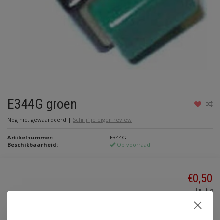
E344G groen
Nog niet gewaardeerd
|
Schrijf je eigen review
Artikelnummer:
E344G
Beschikbaarheid:
Op voorraad
€0,50
Incl. btw
Toevoegen aan winkelwagen