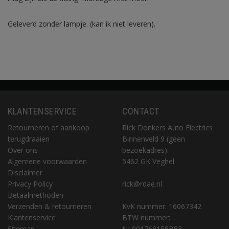
Geleverd zonder lampje. (kan ik niet leveren).
KLANTENSERVICE
CONTACT
Retourneren of aankoop
Rick Donkers Auto Electrics
terugdraaien
Binnenveld 9 (geen
Over ons
bezoekadres)
Algemene voorwaarden
5462 GK Veghel
Disclaimer
Privacy Policy
rick@rdae.nl
Betaalmethoden
Verzenden & retourneren
KvK nummer: 16067342
Klantenservice
BTW nummer:
Sitemap
NL001768158B83