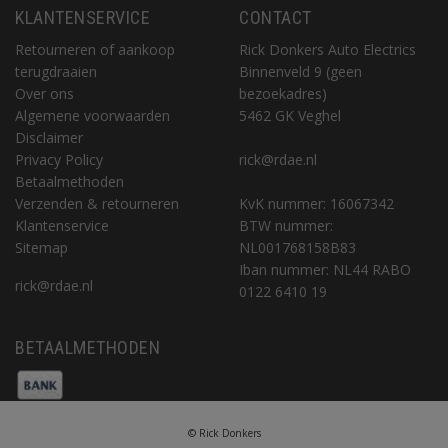
KLANTENSERVICE
CONTACT
Retourneren of aankoop
Rick Donkers Auto Electrics
terugdraaien
Binnenveld 9 (geen
Over ons
bezoekadres)
Algemene voorwaarden
5462 GK Veghel
Disclaimer
Privacy Policy
rick@rdae.nl
Betaalmethoden
Verzenden & retourneren
KvK nummer: 16067342
Klantenservice
BTW nummer:
Sitemap
NL001768158B83
Iban nummer: NL44 RABO
rick@rdae.nl
0122 6410 19
BETAALMETHODEN
© Rick Donkers