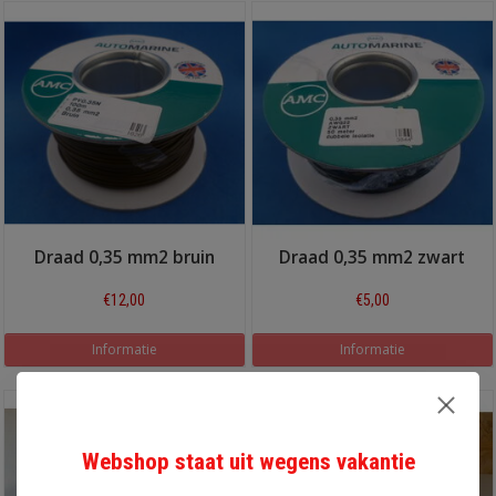
Draad 0,35 mm2 bruin
Draad 0,35 mm2 zwart
€12,00
€5,00
Informatie
Informatie
Webshop staat uit wegens vakantie