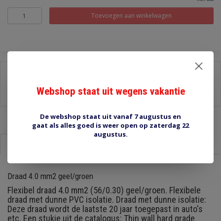
Toevoegen aan winkelwagen
Delen:
-
Stel een vraag over dit product
Webshop staat uit wegens vakantie
-
Afdrukken
De webshop staat uit vanaf 7 augustus en
gaat als alles goed is weer open op zaterdag 22
augustus.
Informatie
Reviews (0)
Draad 4.0 mm2 geel/groen
Flexibel draad 4.0 mm2 (56/0.30) geel/groen. Flexibele
draad met dunne PVC isolatie. Draad met dunne isolatie:
Deze draad wordt de laatste 20 jaar toegepast in auto's
etc. Een stukje uit de catalogus: Thin wall hard grade