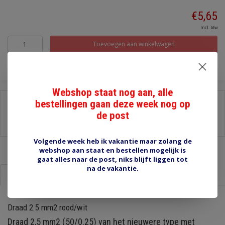
€5,65
Incl. btw
Toevoegen aan winkelwagen
Webshop staat nog aan, alle
bestellingen gaan deze week nog op
Delen:
de post
-
Stel een vraag over dit product
-
Afdrukken
Volgende week heb ik vakantie maar zolang de
webshop aan staat en bestellen mogelijk is
gaat alles naar de post, niks blijft liggen tot
na de vakantie.
Informatie
Reviews (0)
Draad 2.5 mm2 rood/wit
Draad 2,5 mm2 (50/0.25) van het nieuwere type met