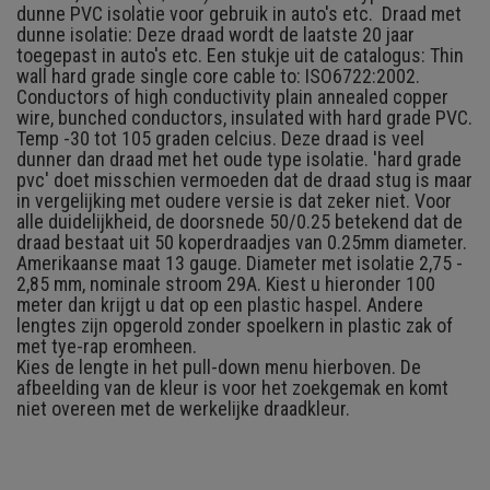
dunne PVC isolatie voor gebruik in auto's etc. Draad met
dunne isolatie: Deze draad wordt de laatste 20 jaar
toegepast in auto's etc. Een stukje uit de catalogus: Thin
wall hard grade single core cable to: ISO6722:2002.
Conductors of high conductivity plain annealed copper
wire, bunched conductors, insulated with hard grade PVC.
Temp -30 tot 105 graden celcius. Deze draad is veel
dunner dan draad met het oude type isolatie. 'hard grade
pvc' doet misschien vermoeden dat de draad stug is maar
in vergelijking met oudere versie is dat zeker niet. Voor
alle duidelijkheid, de doorsnede 50/0.25 betekend dat de
draad bestaat uit 50 koperdraadjes van 0.25mm diameter.
Amerikaanse maat 13 gauge. Diameter met isolatie 2,75 -
2,85 mm, nominale stroom 29A. Kiest u hieronder 100
meter dan krijgt u dat op een plastic haspel. Andere
lengtes zijn opgerold zonder spoelkern in plastic zak of
met tye-rap eromheen.
Kies de lengte in het pull-down menu hierboven.
De
afbeelding van de kleur is voor het zoekgemak en komt
niet overeen met de werkelijke draadkleur.