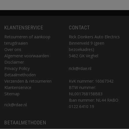
KLANTENSERVICE
CONTACT
Retourneren of aankoop
Rick Donkers Auto Electrics
terugdraaien
Binnenveld 9 (geen
Over ons
bezoekadres)
Algemene voorwaarden
5462 GK Veghel
Disclaimer
Privacy Policy
rick@rdae.nl
Betaalmethoden
Verzenden & retourneren
KvK nummer: 16067342
Klantenservice
BTW nummer:
Sitemap
NL001768158B83
Iban nummer: NL44 RABO
rick@rdae.nl
0122 6410 19
BETAALMETHODEN