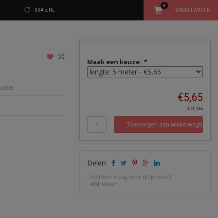
0
WINKELWAGEN
RDAE.NL
Maak een keuze:
*
review
€5,65
Incl. btw
Toevoegen aan winkelwagen
Delen:
-
Stel een vraag over dit product
-
Afdrukken