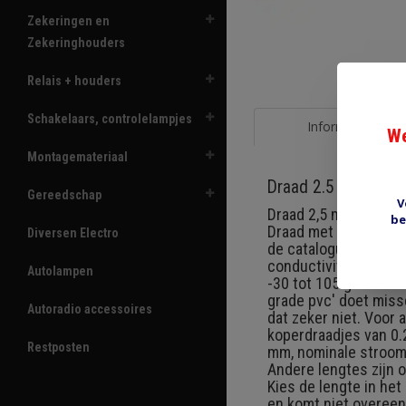
Zekeringen en
Zekeringhouders
Relais + houders
Schakelaars, controlelampjes
Informatie
We
Montagemateriaal
Draad 2.5 mm2 rood
Gereedschap
V
Draad 2,5 mm2 (50/0.
be
Draad met dunne isola
Diversen Electro
de catalogus: Thin wa
conductivity plain a
Autolampen
-30 tot 105 graden ce
grade pvc' doet miss
Autoradio accessoires
dat zeker niet. Voor 
koperdraadjes van 0.
Restposten
mm, nominale stroom 2
Andere lengtes zijn 
Kies de lengte in he
en komt niet overeen