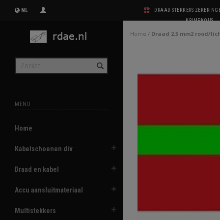
NL
DRAAD STEKKERS ZEKERIN
KRIMPKOUS
Home
/
Draad 2.5 mm2 rood/lic
MENU
Home
Kabelschoenen div
Draad en kabel
Accu aansluitmateriaal
Multistekkers