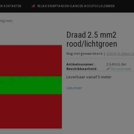
GEN KONTAKTEN
RELAIS KRIMPTANGEN SLANGEN ACCUPOOLKLEMMEN
htgroen
Draad 2.5 mm2
rood/lichtgroen
Nog niet gewaardeerd
|
Schrijf je eigen 
Artikelnummer:
2.5-R/LG-5m
Beschikbaarheid:
Op voorraad
Leverbaar vanaf 5 meter
Lees meer