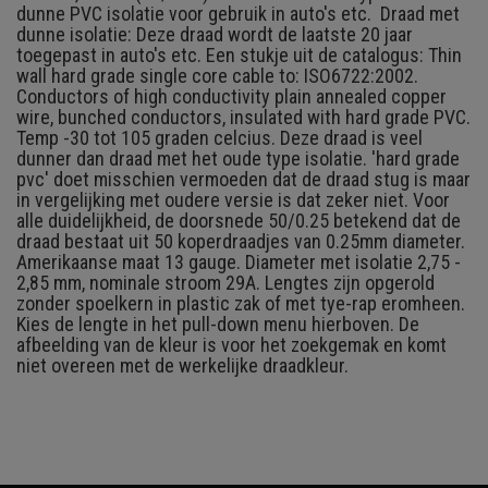
dunne PVC isolatie voor gebruik in auto's etc. Draad met
dunne isolatie: Deze draad wordt de laatste 20 jaar
toegepast in auto's etc. Een stukje uit de catalogus: Thin
wall hard grade single core cable to: ISO6722:2002.
Conductors of high conductivity plain annealed copper
wire, bunched conductors, insulated with hard grade PVC.
Temp -30 tot 105 graden celcius. Deze draad is veel
dunner dan draad met het oude type isolatie. 'hard grade
pvc' doet misschien vermoeden dat de draad stug is maar
in vergelijking met oudere versie is dat zeker niet. Voor
alle duidelijkheid, de doorsnede 50/0.25 betekend dat de
draad bestaat uit 50 koperdraadjes van 0.25mm diameter.
Amerikaanse maat 13 gauge. Diameter met isolatie 2,75 -
2,85 mm, nominale stroom 29A. Lengtes zijn opgerold
zonder spoelkern in plastic zak of met tye-rap eromheen.
Kies de lengte in het pull-down menu hierboven.
De
afbeelding van de kleur is voor het zoekgemak en komt
niet overeen met de werkelijke draadkleur.