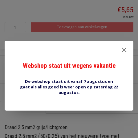
€5,65
Incl. btw
Toevoegen aan winkelwagen
Delen:
Webshop staat uit wegens vakantie
-
Stel een vraag over dit product
-
Afdrukken
De webshop staat uit vanaf 7 augustus en
gaat als alles goed is weer open op zaterdag 22
augustus.
Informatie
Reviews (0)
Draad 2.5 mm2 grijs/lichtgroen
Draad 2,5 mm2 (50/0.25) van het nieuwere type met