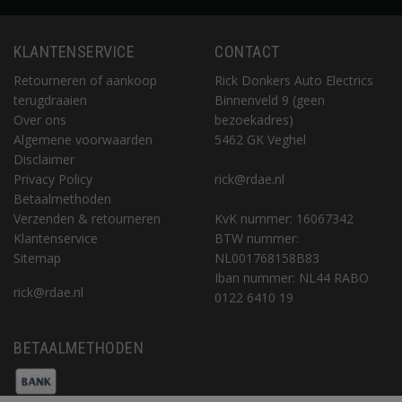
KLANTENSERVICE
CONTACT
Retourneren of aankoop
Rick Donkers Auto Electrics
terugdraaien
Binnenveld 9 (geen
Over ons
bezoekadres)
Algemene voorwaarden
5462 GK Veghel
Disclaimer
Privacy Policy
rick@rdae.nl
Betaalmethoden
Verzenden & retourneren
KvK nummer: 16067342
Klantenservice
BTW nummer:
Sitemap
NL001768158B83
Iban nummer: NL44 RABO
rick@rdae.nl
0122 6410 19
BETAALMETHODEN