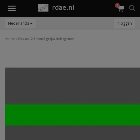
0
Toggle
navigation
Nederlands
Inloggen
Home
/
Draad 2.5 mm2 grijs/lichtgroen