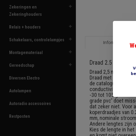
Zekeringen en
Zekeringhouders
Relais + houders
Schakelaars, controlelampjes
Informatie
We
Montagemateriaal
Draad 2.5 mm2 geel
Gereedschap
V
Draad 2,5 mm2 (50/0.
be
Draad met dunne isola
Diversen Electro
de catalogus: Thin wa
conductivity plain a
Autolampen
-30 tot 105 graden ce
grade pvc' doet miss
Autoradio accessoires
dat zeker niet. Voor 
koperdraadjes van 0.
Restposten
mm, nominale stroom 2
Andere lengtes zijn 
Kies de lengte in he
en komt niet overeen