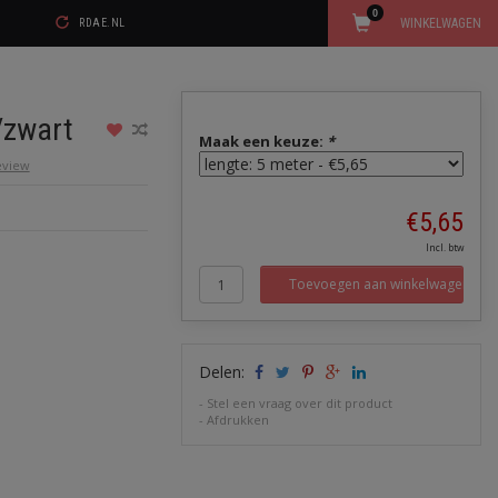
0
WINKELWAGEN
RDAE.NL
/zwart
Maak een keuze:
*
review
€5,65
Incl. btw
Toevoegen aan winkelwagen
Delen:
-
Stel een vraag over dit product
-
Afdrukken