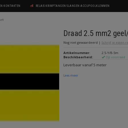
GEN KONTAKTEN
RELAIS KRIMPTANGEN SLANGEN ACCUPOOLKLEMMEN
art
Draad 2.5 mm2 geel
Nog niet gewaardeerd
|
Schrijf je eigen 
Artikelnummer:
2.5-Y/B-5m
Beschikbaarheid:
Op voorraad
Leverbaar vanaf 5 meter
Lees meer