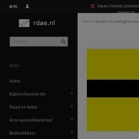
NL
DRAAD STEKKERS ZEKERIN
KRIMPKOUS
Home
/
Draad 2.5 mm2 geel/zw
MENU
Home
Kabelschoenen div
Draad en kabel
Accu aansluitmateriaal
Multistekkers