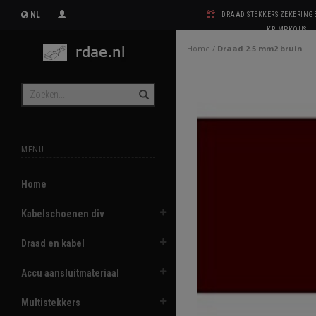
NL
DRAAD STEKKERS ZEKERIN
KRIMPKOUS
Home
/
Draad 2.5 mm2 bruin
MENU
Home
Kabelschoenen div
Draad en kabel
Accu aansluitmateriaal
Multistekkers