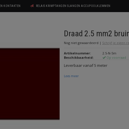
GEN KONTAKTEN
RELAIS KRIMPTANGEN SLANGEN ACCUPOOLKLEMMEN
Draad 2.5 mm2 brui
Nog niet gewaardeerd
|
Schrijf je eigen 
Artikelnummer:
2.5-N-5m
Beschikbaarheid:
Op voorraad
Leverbaar vanaf 5 meter
Lees meer