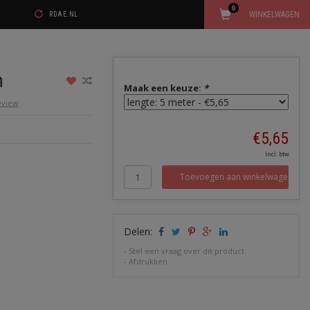
0
WINKELWAGEN
RDAE.NL
n
Maak een keuze:
*
review
€5,65
Incl. btw
Toevoegen aan winkelwagen
Delen:
-
Stel een vraag over dit product
-
Afdrukken