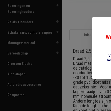
Zekeringen en
Zekeringhouders
Relais + houders
Schakelaars, controlelampjes
Informatie
We
Montagemateriaal
Draad 2.5 mm2 brui
Gereedschap
V
Draad 2,5 mm2 (50/0.
be
Draad met dunne isola
Diversen Electro
de catalogus: Thin wa
conductivity plain a
Autolampen
-30 tot 105 graden ce
grade pvc' doet miss
Autoradio accessoires
dat zeker niet. Voor 
koperdraadjes van 0.
Restposten
mm, nominale stroom 2
Andere lengtes zijn 
Kies de lengte in he
en komt niet overeen