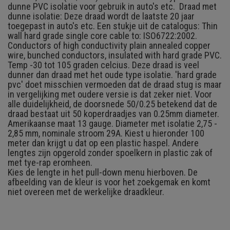
dunne PVC isolatie voor gebruik in auto's etc. Draad met
dunne isolatie: Deze draad wordt de laatste 20 jaar
toegepast in auto's etc. Een stukje uit de catalogus: Thin
wall hard grade single core cable to: ISO6722:2002.
Conductors of high conductivity plain annealed copper
wire, bunched conductors, insulated with hard grade PVC.
Temp -30 tot 105 graden celcius. Deze draad is veel
dunner dan draad met het oude type isolatie. 'hard grade
pvc' doet misschien vermoeden dat de draad stug is maar
in vergelijking met oudere versie is dat zeker niet. Voor
alle duidelijkheid, de doorsnede 50/0.25 betekend dat de
draad bestaat uit 50 koperdraadjes van 0.25mm diameter.
Amerikaanse maat 13 gauge. Diameter met isolatie 2,75 -
2,85 mm, nominale stroom 29A. Kiest u hieronder 100
meter dan krijgt u dat op een plastic haspel. Andere
lengtes zijn opgerold zonder spoelkern in plastic zak of
met tye-rap eromheen.
Kies de lengte in het pull-down menu hierboven.
De
afbeelding van de kleur is voor het zoekgemak en komt
niet overeen met de werkelijke draadkleur.