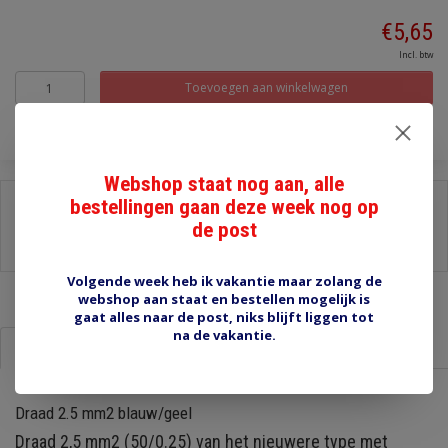
€5,65
Incl. btw
Toevoegen aan winkelwagen
Webshop staat nog aan, alle
bestellingen gaan deze week nog op
Delen:
de post
-
Stel een vraag over dit product
-
Afdrukken
Volgende week heb ik vakantie maar zolang de
webshop aan staat en bestellen mogelijk is
gaat alles naar de post, niks blijft liggen tot
na de vakantie.
Informatie
Reviews (0)
Draad 2.5 mm2 blauw/geel
Draad 2,5 mm2 (50/0.25) van het nieuwere type met