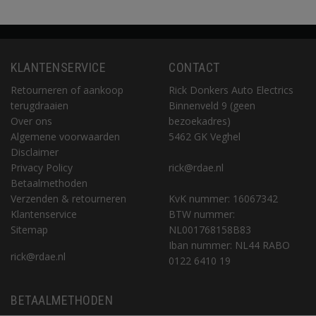
KLANTENSERVICE
CONTACT
Retourneren of aankoop
Rick Donkers Auto Electrics
terugdraaien
Binnenveld 9 (geen
Over ons
bezoekadres)
Algemene voorwaarden
5462 GK Veghel
Disclaimer
Privacy Policy
rick@rdae.nl
Betaalmethoden
Verzenden & retourneren
KvK nummer: 16067342
Klantenservice
BTW nummer:
Sitemap
NL001768158B83
Iban nummer: NL44 RABO
rick@rdae.nl
0122 6410 19
BETAALMETHODEN